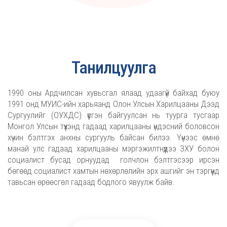
Танилцуулга
1990 оны Ардчилсан хувьсгал ялаад удаагүй байхад буюу
1991 онд МУИС-ийн харьяанд Олон Улсын Харилцааны Дээд
Сургуулийг (ОУХДС) үүсгэн байгуулсан нь туурга тусгаар
Монгол Улсын түүхэнд гадаад харилцааны үндэсний боловсон
хүчин бэлтгэх анхны сургууль байсан билээ. Үүнээс өмнө
манай улс гадаад харилцааны мэргэжилтнүүдээ ЗХУ болон
социалист бусад орнуудад голчлон бэлтгэсээр ирсэн
бөгөөд социалист хамтын нөхөрлөлийн эрх ашгийг эн тэргүүнд
тавьсан өрөөсгөл гадаад бодлого явуулж байв.