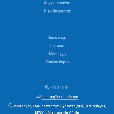
Асуулт хариулт
И-мэйл шалгах
Номын сан
Тэтгэлэг
Маягтууд
Холбоо барих
+11 354610
spsirpa@num.edu.mn
Монгол улс, Улаанбаатар хот, Сүхбаатар дүүрэг, Бага тойруу 1,
МУИС-ийн хичээлийн V байр