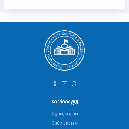
админ
Холбоосууд
Дүрэм, журам
СиСи систем