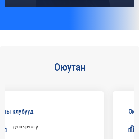
Оюутан
Оюутны үйл ажиллагаа
дэлгэрэнгүй