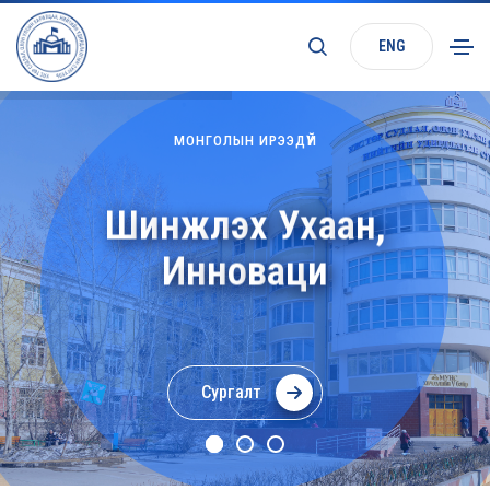
ENG
МОНГОЛЫН ИРЭЭДҮЙ
Ш
и
н
ж
л
э
х
У
х
а
а
н
,
И
н
н
о
в
а
ц
и
Сургалт