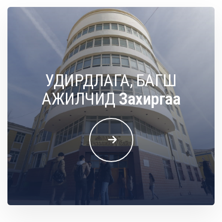
УДИРДЛАГА, БАГШ
АЖИЛЧИД
О
л
о
н
у
л
с
ы
н
х
а
р
и
л
ц
а
а
н
ы
т
э