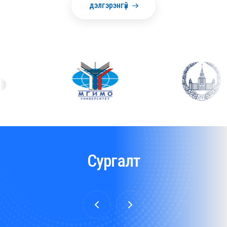
дэлгэрэнгүй
Сургалт