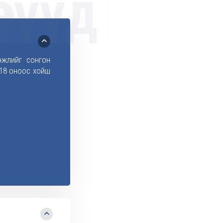
өрүүд
эжлийг сонгон
018 оноос хойш