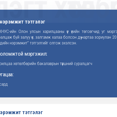
эгт хөтөлб
н нэрэмжит тэтгэлэг
НУС-ийн Олон улсын харилцааны үе үеийн төгсөгчид уг мэрг
алцаж буй залуу үе, залгамж халаа болсон дүү нартаа зориулан 2
чдийн нэрэмжит” тэтгэлгийг олгож эхэлсэн.
боломжтой мэргэжил:
рилцаа хөтөлбөрийн бакалаврын түвшний суралцагч
угацаа:
 сард
эрэмжит тэтгэлэг