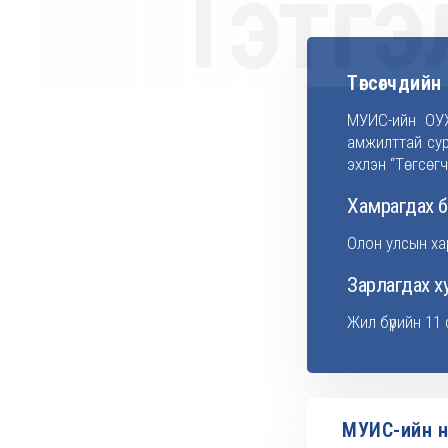
Тэтгэл
Төгсөгчдий
МУИС-ийн ОУХ
амжилттай сур
эхлэн “Төгсөг
Хамрагдах 
Олон улсын ха
Зарлагдах х
Жил бүрийн 11
МУИС-ийн н