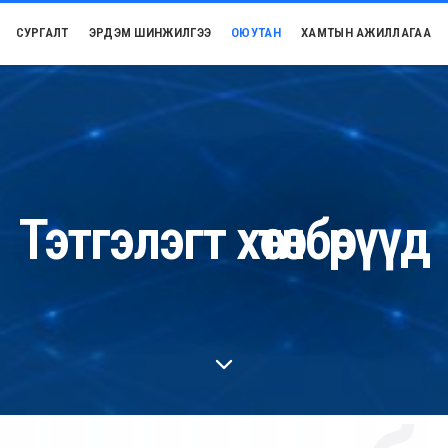
СУРГАЛТ
ЭРДЭМ ШИНЖИЛГЭЭ
ОЮУТАН
ХАМТЫН АЖИЛЛАГАА
Тэтгэлэгт хөтөлбөрүүд