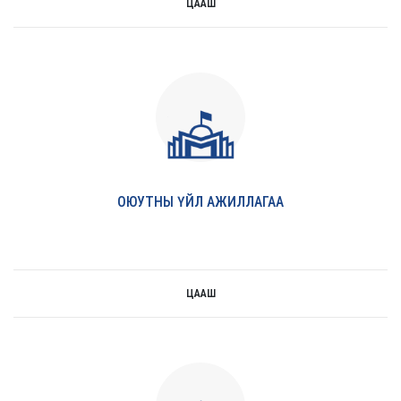
ЦААШ
цааш
ОЮУТНЫ ҮЙЛ АЖИЛЛАГАА
ЦААШ
цааш