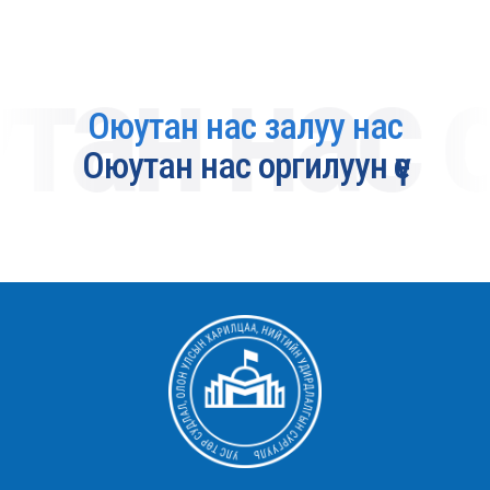
цааш
ан нас ор
Оюутан нас залуу нас
Оюутан нас оргилуун үе