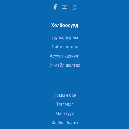
Холбоосууд
Дүрэм, журам
СиСи систем
Асуулт хариулт
И-мэйл шалгах
Номын сан
Тэтгэлэг
Маягтууд
Холбоо барих