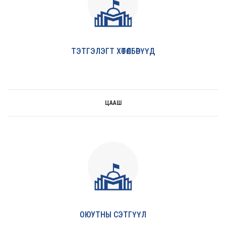
ТЭТГЭЛЭГТ ХӨТӨЛБӨРҮҮД
ЦААШ
цааш
ОЮУТНЫ СЭТГҮҮЛ