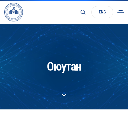
ENG
Оюутан