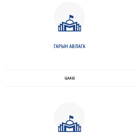
ГАРЫН АВЛАГА
ЦААШ
цааш