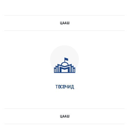
ЦААШ
цааш
ТӨГСӨГЧИД
ЦААШ