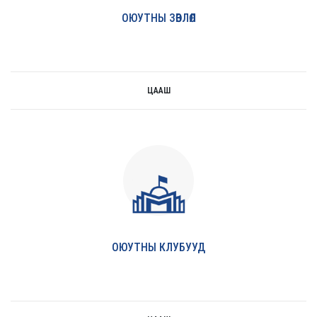
ОЮУТНЫ ЗӨВЛӨЛ
ЦААШ
цааш
ОЮУТНЫ КЛУБУУД