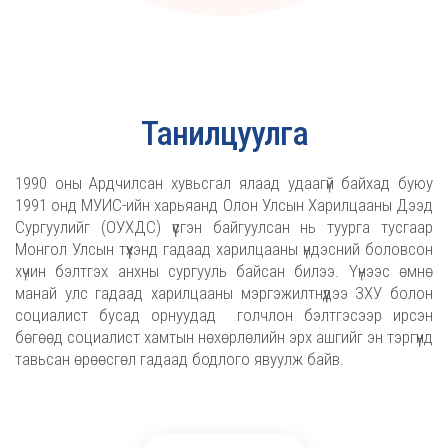
Танилцуулга
1990 оны Ардчилсан хувьсгал ялаад удаагүй байхад буюу
1991 онд МУИС-ийн харьяанд Олон Улсын Харилцааны Дээд
Сургуулийг (ОУХДС) үүсгэн байгуулсан нь туурга тусгаар
Монгол Улсын түүхэнд гадаад харилцааны үндэсний боловсон
хүчин бэлтгэх анхны сургууль байсан билээ. Үүнээс өмнө
манай улс гадаад харилцааны мэргэжилтнүүдээ ЗХУ болон
социалист бусад орнуудад голчлон бэлтгэсээр ирсэн
бөгөөд социалист хамтын нөхөрлөлийн эрх ашгийг эн тэргүүнд
тавьсан өрөөсгөл гадаад бодлого явуулж байв.