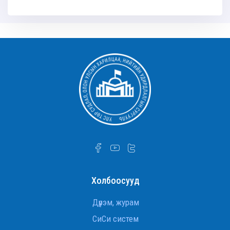
админ
Холбоосууд
Дүрэм, журам
СиСи систем