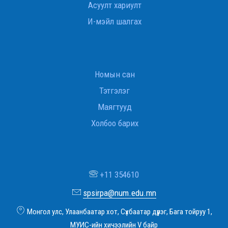
Асуулт хариулт
И-мэйл шалгах
Номын сан
Тэтгэлэг
Маягтууд
Холбоо барих
+11 354610
spsirpa@num.edu.mn
Монгол улс, Улаанбаатар хот, Сүхбаатар дүүрэг, Бага тойруу 1,
МУИС-ийн хичээлийн V байр