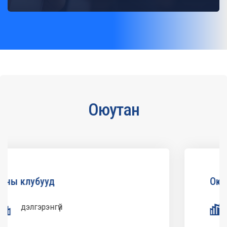
Оюутан
Оюутны үйл ажиллагаа
дэлгэрэнгүй