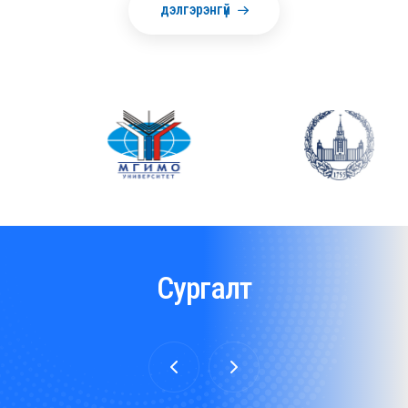
дэлгэрэнгүй
Сургалт