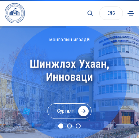
ENG
МОНГОЛЫН ИРЭЭДҮЙ
Ш
и
н
ж
л
э
х
У
х
а
а
н
,
И
н
н
о
в
а
ц
и
Сургалт