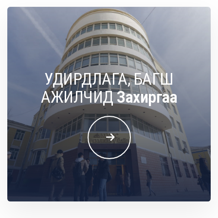
УДИРДЛАГА, БАГШ
АЖИЛЧИД
О
л
о
н
у
л
с
ы
н
х
а
р
и
л
ц
а
а
н
ы
т
э
н
х