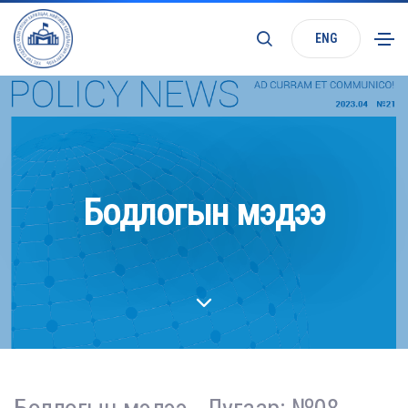
ENG
Бодлогын мэдээ