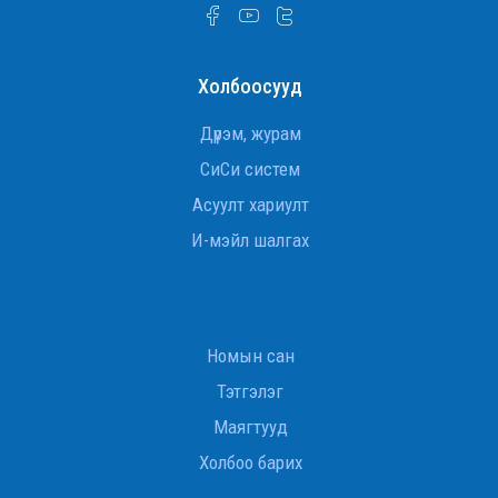
Бодлогын мэдээ - Дугаар:
№11
Холбоосууд
БОДЛОГЫН МЭДЭЭ
Бодлогын мэдээ - Дугаар:
Дүрэм, журам
№09
СиСи систем
Асуулт хариулт
БОДЛОГЫН МЭДЭЭ
Бодлогын мэдээ - Дугаар:
И-мэйл шалгах
№07
БОДЛОГЫН МЭДЭЭ
Бодлогын мэдээ - Дугаар:
Номын сан
№06
Тэтгэлэг
Маягтууд
БОДЛОГЫН МЭДЭЭ
Бодлогын мэдээ - Дугаар:
Холбоо барих
№05