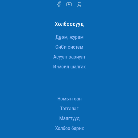
Бодлогын мэдээ - Дугаар:
№11
Холбоосууд
БОДЛОГЫН МЭДЭЭ
Бодлогын мэдээ - Дугаар:
Дүрэм, журам
№09
СиСи систем
Асуулт хариулт
БОДЛОГЫН МЭДЭЭ
Бодлогын мэдээ - Дугаар:
И-мэйл шалгах
№08
БОДЛОГЫН МЭДЭЭ
Бодлогын мэдээ - Дугаар:
Номын сан
№07
Тэтгэлэг
Маягтууд
БОДЛОГЫН МЭДЭЭ
Бодлогын мэдээ - Дугаар:
Холбоо барих
№06