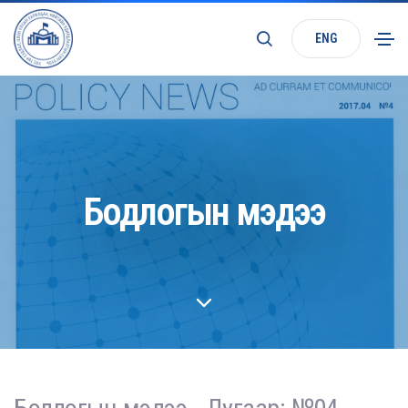
ENG
Бодлогын мэдээ