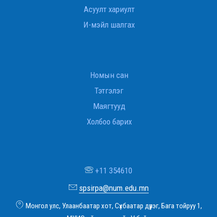
Асуулт хариулт
И-мэйл шалгах
Номын сан
Тэтгэлэг
Маягтууд
Холбоо барих
+11 354610
spsirpa@num.edu.mn
Монгол улс, Улаанбаатар хот, Сүхбаатар дүүрэг, Бага тойруу 1,