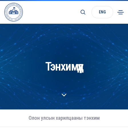
ENG
Тэнхимүүд
Олон улсын харилцааны тэнхим