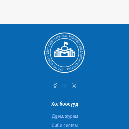
Холбоосууд
Дүрэм, журам
СиСи систем