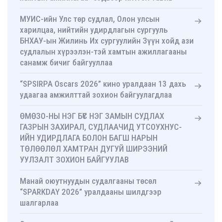
МУИС-ийн Улс төр судлал, Олон улсын
харилцаа, нийтийн удирдлагын сургууль
БНХАУ-ын Жилинь Их сургуулийн Зүүн хойд ази
судлалын хүрээлэн-тэй хамтын ажиллагааны
санамж бичиг байгууллаа
“SPSIRPA Oscars 2026” кино уралдаан 13 дахь
удаагаа амжилттай зохион байгуулагдлаа
ӨМӨЗО-НЫ НЭГ БҮС НЭГ ЗАМЫН СУДЛАХ
ГАЗРЫН ЗАХИРАЛ, СУДЛААЧИД УТСОУХНУС-
ИЙН УДИРДЛАГА БОЛОН БАГШ НАРЫН
ТӨЛӨӨЛӨЛ ХАМТРАН ДУГУЙ ШИРЭЭНИЙ
УУЛЗАЛТ ЗОХИОН БАЙГУУЛАВ
Манай оюутнуудын судалгааны төсөл
“SPARKDAY 2026” уралдааны шилдгээр
шалгарлаа