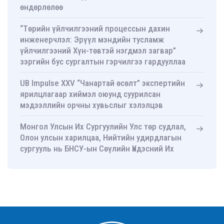
өндөрлөлөө
“Төрийн үйлчилгээний процессын дахин
инженерчлэл: Эрүүл мэндийн тусламж
үйлчилгээний Хүн-төвтэй нэгдмэл загвар”
зэргийн бус сургалтын гэрчилгээ гардууллаа
UB Impulse XXV “Чанартай өсөлт” экспертийн
ярилцлагаар хиймэл оюунд суурилсан
мэдээллийн орчны хувьслыг хэлэлцэв
Монгол Улсын Их Сургуулийн Улс төр судлал,
Олон улсын харилцаа, Нийтийн удирдлагын
сургууль нь БНСУ-ын Сөүлийн Үндэсний Их
Сургуулийн Нийтийн удирдлагын ахисан
түвшний сургууль-тай хамтын ажиллагааны
санамж бичиг байгууллаа
УТСОУХНУС-ийн Улс төр судлалын тэнхимийн
ахмад багш Д.Оюунчимэг Хөдөлмөрийн