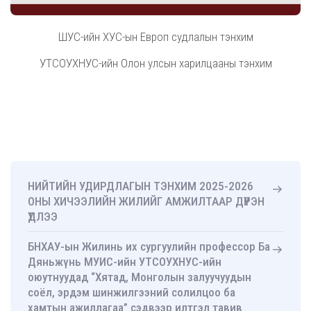
ШУС-ийн ХУС-ын Европ судлалын тэнхим
УТСОУХНУС-ийн Олон улсын харилцааны тэнхим
НИЙТИЙН УДИРДЛАГЫН ТЭНХИМ 2025-2026
ОНЫ ХИЧЭЭЛИЙН ЖИЛИЙГ АМЖИЛТААР ДҮҮРЭН
ҮДЛЭЭ
БНХАУ-ын Жилинь их сургуулийн профессор Ба
Дяньжүнь МУИС-ийн УТСОУХНУС-ийн
оюутнуудад “Хятад, Монголын залуучуудын
соёл, эрдэм шинжилгээний солилцоо ба
хамтын ажиллагаа” сэдвээр илтгэл тавив