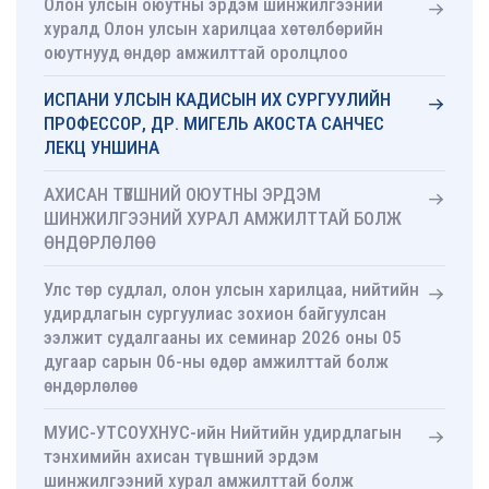
Олон улсын оюутны эрдэм шинжилгээний
хуралд Олон улсын харилцаа хөтөлбөрийн
оюутнууд өндөр амжилттай оролцлоо
ИСПАНИ УЛСЫН КАДИСЫН ИХ СУРГУУЛИЙН
ПРОФЕССОР, ДР. МИГЕЛЬ АКОСТА САНЧЕС
ЛЕКЦ УНШИНА
АХИСАН ТҮВШНИЙ ОЮУТНЫ ЭРДЭМ
ШИНЖИЛГЭЭНИЙ ХУРАЛ АМЖИЛТТАЙ БОЛЖ
ӨНДӨРЛӨЛӨӨ
Улс төр судлал, олон улсын харилцаа, нийтийн
удирдлагын сургуулиас зохион байгуулсан
ээлжит судалгааны их семинар 2026 оны 05
дугаар сарын 06-ны өдөр амжилттай болж
өндөрлөлөө
МУИС-УТСОУХНУС-ийн Нийтийн удирдлагын
тэнхимийн ахисан түвшний эрдэм
шинжилгээний хурал амжилттай болж