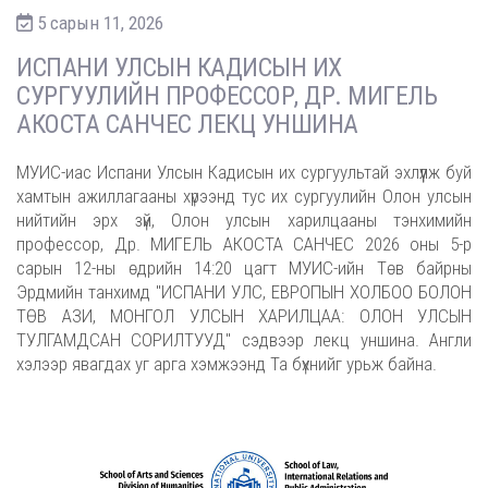
5 сарын 11, 2026
ИСПАНИ УЛСЫН КАДИСЫН ИХ
СУРГУУЛИЙН ПРОФЕССОР, ДР. МИГЕЛЬ
АКОСТА САНЧЕС ЛЕКЦ УНШИНА
МУИС-иас Испани Улсын Кадисын их сургуультай эхлүүлж буй
хамтын ажиллагааны хүрээнд тус их сургуулийн Олон улсын
нийтийн эрх зүй, Олон улсын харилцааны тэнхимийн
профессор, Др. МИГЕЛЬ АКОСТА САНЧЕС 2026 оны 5-р
сарын 12-ны өдрийн 14:20 цагт МУИС-ийн Төв байрны
Эрдмийн танхимд "ИСПАНИ УЛС, ЕВРОПЫН ХОЛБОО БОЛОН
ТӨВ АЗИ, МОНГОЛ УЛСЫН ХАРИЛЦАА: ОЛОН УЛСЫН
ТУЛГАМДСАН СОРИЛТУУД" сэдвээр лекц уншина. Англи
хэлээр явагдах уг арга хэмжээнд Та бүхнийг урьж байна.