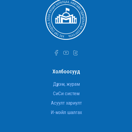
гавьяаны улаан тугийн одонгоор шагнууллаа
УТСОУХНУС-ийн Улс төр судлалын тэнхимийн
ахмад багш Д.Оюунчимэг Хөдөлмөрийн
гавьяаны улаан тугийн одонгоор шагнууллаа.
УТСОУХНУС-ийн Улс төр судлалын тэнхимийн
ахмад багш Д.Оюунчимэг Хөдөлмөрийн
гавьяаны улаан тугийн одонгоор шагнууллаа
Дэд профессор Ж.Баттөр төрийн дээд шагнал
хүртлээ
Холбоосууд
Гадаад хэргийн сайд асан, ОББЭЭС
Л.Эрдэнэчулуун сайд
Дүрэм, журам
СиСи систем
INTERNATIONAL RELATIONS STUDENTS VISIT THE
Асуулт хариулт
U.S. EMBASSY IN ULAANBAATAR
И-мэйл шалгах
УИХ-ын гишүүн Ж.Баярмаа “Монголын улс төр”
хичээлийн хүрээнд санал худалдан авалтын
эсрэг хуулийн төслийг танилцуулж,