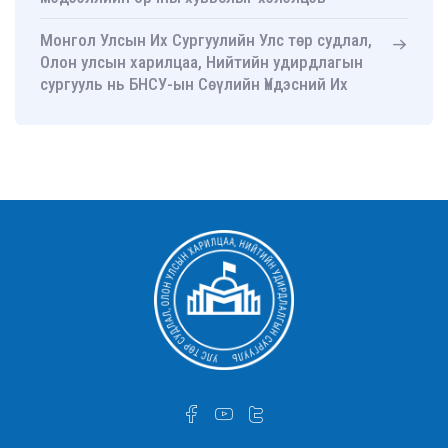
Монгол Улсын Их Сургуулийн Улс төр судлал,
Олон улсын харилцаа, Нийтийн удирдлагын
сургууль нь БНСУ-ын Сөүлийн Үндэсний Их
Сургуулийн Нийтийн удирдлагын ахисан
түвшний сургууль-тай хамтын ажиллагааны
санамж бичиг байгууллаа
УТСОУХНУС-ийн Улс төр судлалын тэнхимийн
ахмад багш Д.Оюунчимэг Хөдөлмөрийн
гавьяаны улаан тугийн одонгоор шагнууллаа
УТСОУХНУС-ийн Улс төр судлалын тэнхимийн
ахмад багш Д.Оюунчимэг Хөдөлмөрийн
гавьяаны улаан тугийн одонгоор шагнууллаа.
УТСОУХНУС-ийн Улс төр судлалын тэнхимийн
ахмад багш Д.Оюунчимэг Хөдөлмөрийн
гавьяаны улаан тугийн одонгоор шагнууллаа
Дэд профессор Ж.Баттөр төрийн дээд шагнал