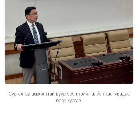
Сургалтаа амжилттай дүүргэсэн төрийн албан хаагчдадаа
баяр хүргэе.