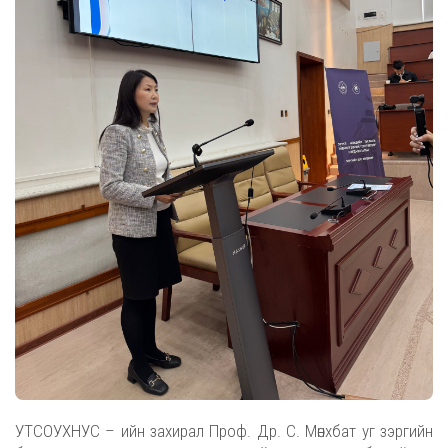
УТСОУХНУС – ийн захирал Проф. Др. С. Мөнхбат уг зэргийн