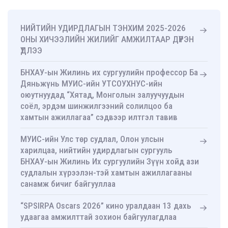
НИЙТИЙН УДИРДЛАГЫН ТЭНХИМ 2025-2026
ОНЫ ХИЧЭЭЛИЙН ЖИЛИЙГ АМЖИЛТААР ДҮҮРЭН
ҮДЛЭЭ
БНХАУ-ын Жилинь их сургуулийн профессор Ба
Дяньжүнь МУИС-ийн УТСОУХНУС-ийн
оюутнуудад “Хятад, Монголын залуучуудын
соёл, эрдэм шинжилгээний солилцоо ба
хамтын ажиллагаа” сэдвээр илтгэл тавив
МУИС-ийн Улс төр судлал, Олон улсын
харилцаа, нийтийн удирдлагын сургууль
БНХАУ-ын Жилинь Их сургуулийн Зүүн хойд ази
судлалын хүрээлэн-тэй хамтын ажиллагааны
санамж бичиг байгууллаа
“SPSIRPA Oscars 2026” кино уралдаан 13 дахь
удаагаа амжилттай зохион байгуулагдлаа