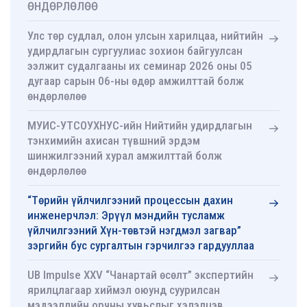
ӨНДӨРЛӨЛӨӨ
Улс төр судлал, олон улсын харилцаа, нийтийн
удирдлагын сургуулиас зохион байгуулсан
ээлжит судалгааны их семинар 2026 оны 05
дугаар сарын 06-ны өдөр амжилттай болж
өндөрлөлөө
МУИС-УТСОУХНУС-ийн Нийтийн удирдлагын
тэнхимийн ахисан түвшний эрдэм
шинжилгээний хурал амжилттай болж
өндөрлөлөө
“Төрийн үйлчилгээний процессын дахин
инженерчлэл: Эрүүл мэндийн тусламж
үйлчилгээний Хүн-төвтэй нэгдмэл загвар”
зэргийн бус сургалтын гэрчилгээ гардууллаа
UB Impulse XXV “Чанартай өсөлт” экспертийн
ярилцлагаар хиймэл оюунд суурилсан
мэдээллийн орчны хувьслыг хэлэлцэв