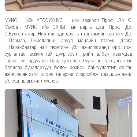
МУИС – ийн УТСОУХНУС – ийн захирал Проф. Др. С.
Мөнхбат, МУИС -ийн СХЧБГ -ын дарга Дэд. Проф. Др.
С.Булгантамир, Нийтийн удирдлагын тэнхимийн эрхлэгч Др.
Н.Цэрмаа, Нийслэлийн эрүүл мэндийн газрын дарга
Н.Наранбаатар нар төгсөлтийн үйл ажиллагаанд оролцож,
сургалтаа амжилттай дүүргэсэн төрийн албан хаагчдад
гэрчилгээ гардуулан, баяр хүргэлээ. Түүнчлэн тус сургалтын
багшлах бүрэлдэхүүн болон зохион байгуулалтыг ханган
ажилласан хамт олонд талархал илэрхийлж, цаашдын ажил
үйлсэд нь амжилт хүслээ.