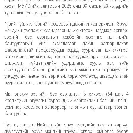
хэсэг, МУИС-ийн ректорын 2025 оны 09 сарын 23-ны өдрийн
тушаалыг тус тус үндэслэн баталсан.
“Төрийн үйлчилгээний процессын дахин инженерчлэл - Эрүүл
мэндийн тусламж үйлчилгээний Хүн-төвтэй нэгдмэл загвар”
зэргийн бус сургалтын хөтөлбөрийн зорилго нь төрийн
байгууллагын үйл ажиллагааг дахин загварчлахад
шаардлагатай процессуудыг өгөгдөлд суурилсан шинжилгээ,
санхүүгийн шинжилгээ, төсөл хэрэгжүүлэх арга зүй, дижитал
шилжилт, гүйцэтгэлийн удирдлага, хууль эрх зүйн
зохицуулалт болон өөрчлөлтийн менежментийн зарчмуудтай
уялдуулан төлөвлөж, загварчлан, хэрэгжүүлэхэд шаардлагатай
суурь ойлголт, арга зүйг эзэмшүүлэхэд оршино.
Мөн, энэхүү зэргийн бус сургалтыг 8 хичээл (64 цаг, 4
кредит)-ийн агуулгын хүрээнд, 22 мэргэжлийн багшийн лекц,
семинар хосолсон хэлбэрээр танхимын сургалтаар зохион
байгууллаа.
Тус сургалтад Нийслэлийн эрүүл мэндийн газрын харьяа
дүүргүүдийн эрүүл мэндийн төвүүд, нэгдсэн эмнэлэг, бусад