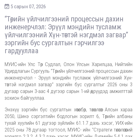
5 сарын 07, 2026
“Төрийн үйлчилгээний процессын дахин
инженерчлэл: Эрүүл мэндийн тусламж
үйлчилгээний Хүн-төвтэй нэгдмэл загвар”
зэргийн бус сургалтын гэрчилгээ
гардууллаа
МУИС-ийн Улс Төр Судлал, Олон Улсын Харилцаа, Нийтийн
Удирдлагын Сургууль “Төрийн үйлчилгээний процессын дахин
инженерчлэл - Эрүүл мэндийн тусламж үйлчилгээний Хүн-
төвтэй нэгдмэл загвар” зэргийн бус сургалтыг 2026 оны 3
дугаар сарын 3-аас 4 дүгээр сарын 1-ий өдрүүдэд амжилттай
зохион байгууллаа.
Энэхүү зэргийн бус сургалтын хөтөлбөр, төлөвлөгөөг Алсын хараа
2050, Шинэ сэргэлтийн бодлогын зорилт 6, Төрийн албаны
тухай хуулийн 61 дүгээр зүйлийн 61.1.7 дахь хэсэг, УИХ-ийн
2025 оны 78 дугаар тогтоол, МУИС- ийн "Стратеги төлөвлөгөөний
зорилго 2.3.2, 4.3.2 дахь хэсэг, МУИС-ийн Дүрмийн 5.4.1 дэх