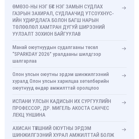
ӨМӨЗО-НЫ НЭГ БҮС НЭГ ЗАМЫН СУДЛАХ
ГАЗРЫН ЗАХИРАЛ, СУДЛААЧИД УТСОУХНУС-
ИЙН УДИРДЛАГА БОЛОН БАГШ НАРЫН
ТӨЛӨӨЛӨЛ ХАМТРАН ДУГУЙ ШИРЭЭНИЙ
УУЛЗАЛТ ЗОХИОН БАЙГУУЛАВ
Манай оюутнуудын судалгааны төсөл
“SPARKDAY 2026” уралдааны шилдгээр
шалгарлаа
Олон улсын оюутны эрдэм шинжилгээний
хуралд Олон улсын харилцаа хөтөлбөрийн
оюутнууд өндөр амжилттай оролцлоо
ИСПАНИ УЛСЫН КАДИСЫН ИХ СУРГУУЛИЙН
ПРОФЕССОР, ДР. МИГЕЛЬ АКОСТА САНЧЕС
ЛЕКЦ УНШИНА
АХИСАН ТҮВШНИЙ ОЮУТНЫ ЭРДЭМ
ШИНЖИЛГЭЭНИЙ ХУРАЛ АМЖИЛТТАЙ БОЛЖ