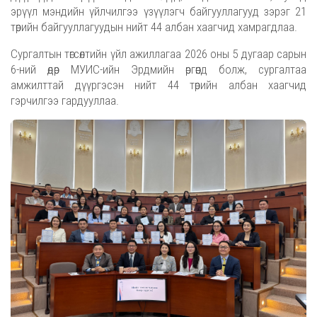
эрүүл мэндийн үйлчилгээ үзүүлэгч байгууллагууд зэрэг 21
төрийн байгууллагуудын нийт 44 албан хаагчид хамрагдлаа.
Сургалтын төгсөлтийн үйл ажиллагаа 2026 оны 5 дугаар сарын
6-ний өдөр МУИС-ийн Эрдмийн өргөөнд болж, сургалтаа
амжилттай дүүргэсэн нийт 44 төрийн албан хаагчид
гэрчилгээ гардууллаа.