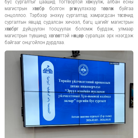
бус сургалтыг цаашид тогтвортой хөгжүүлж, албан ёсны
магистрын хөтөлбөр болгон өргөжүүлэхээр төлөвлөж буйгаа
онцоллоо. Тэрбээр энэхүү сургалтад хамрагдсан төгсөгчид
сургалтын явцад судалсан хичээл, багц цагийг магистрын
хөтөлбөрт дүйцүүлэн тооцуулах боломж бүрдэж, улмаар
магистрын түвшинд хөнгөлөлттэй нөхцөлөөр суралцах эрх нээгдэж
байгааг онцгойлон дурдлаа.