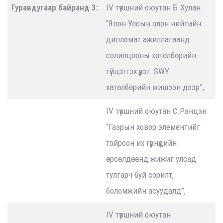
Гуравдугаар байранд 3:
IV түвшний оюутан Б.Хулан
“Япон Улсын олон нийтийн
дипломат ажиллагаанд
солилцооны хөтөлбөрийн
гүйцэтгэх үүрэг: SWY
хөтөлбөрийн жишээн дээр”,
IV түвшний оюутан С.Рэнцэн
“Газрын ховор элементийг
тойрсон их гүрнүүдийн
өрсөлдөөнд жижиг улсад
тулгарч буй сорилт,
боломжийн асуудалд”,
IV түвшний оюутан