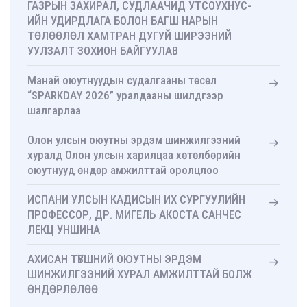
ГАЗРЫН ЗАХИРАЛ, СУДЛААЧИД УТСОУХНУС-
ИЙН УДИРДЛАГА БОЛОН БАГШ НАРЫН
ТӨЛӨӨЛӨЛ ХАМТРАН ДУГУЙ ШИРЭЭНИЙ
УУЛЗАЛТ ЗОХИОН БАЙГУУЛАВ
Манай оюутнуудын судалгааны төсөл
“SPARKDAY 2026” уралдааны шилдгээр
шалгарлаа
Олон улсын оюутны эрдэм шинжилгээний
хуралд Олон улсын харилцаа хөтөлбөрийн
оюутнууд өндөр амжилттай оролцлоо
ИСПАНИ УЛСЫН КАДИСЫН ИХ СУРГУУЛИЙН
ПРОФЕССОР, ДР. МИГЕЛЬ АКОСТА САНЧЕС
ЛЕКЦ УНШИНА
АХИСАН ТҮВШНИЙ ОЮУТНЫ ЭРДЭМ
ШИНЖИЛГЭЭНИЙ ХУРАЛ АМЖИЛТТАЙ БОЛЖ
ӨНДӨРЛӨЛӨӨ