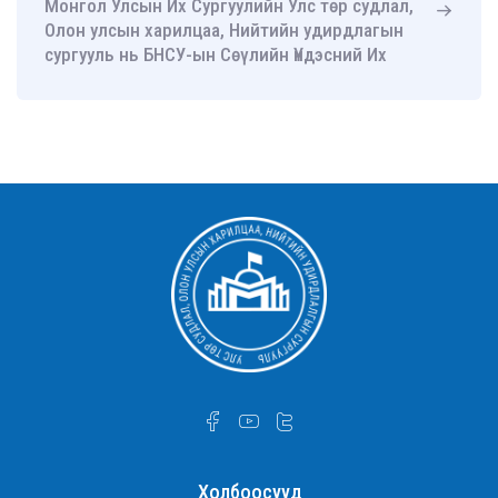
Монгол Улсын Их Сургуулийн Улс төр судлал,
Олон улсын харилцаа, Нийтийн удирдлагын
сургууль нь БНСУ-ын Сөүлийн Үндэсний Их
Сургуулийн Нийтийн удирдлагын ахисан
түвшний сургууль-тай хамтын ажиллагааны
санамж бичиг байгууллаа
УТСОУХНУС-ийн Улс төр судлалын тэнхимийн
ахмад багш Д.Оюунчимэг Хөдөлмөрийн
гавьяаны улаан тугийн одонгоор шагнууллаа
УТСОУХНУС-ийн Улс төр судлалын тэнхимийн
ахмад багш Д.Оюунчимэг Хөдөлмөрийн
гавьяаны улаан тугийн одонгоор шагнууллаа.
УТСОУХНУС-ийн Улс төр судлалын тэнхимийн
ахмад багш Д.Оюунчимэг Хөдөлмөрийн
гавьяаны улаан тугийн одонгоор шагнууллаа
Дэд профессор Ж.Баттөр төрийн дээд шагнал
хүртлээ
Холбоосууд