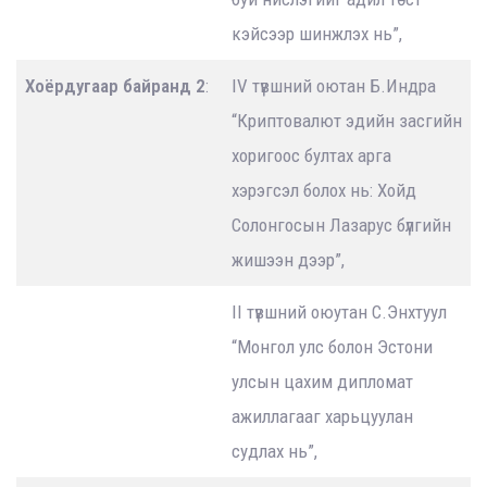
кэйсээр шинжлэх нь”,
Хоёрдугаар байранд 2
:
IV түвшний оютан Б.Индра
“Криптовалют эдийн засгийн
хоригоос бултах арга
хэрэгсэл болох нь: Хойд
Солонгосын Лазарус бүлгийн
жишээн дээр”,
II түвшний оюутан C.Энхтуул
“Монгол улс болон Эстони
улсын цахим дипломат
ажиллагааг харьцуулан
судлах нь”,