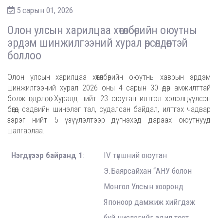
5 сарын 01, 2026
Олон улсын харилцаа хөтөлбөрийн оюутны
эрдэм шинжилгээний хурал өрсөлдөөнтэй
боллоо
Олон улсын харилцаа хөтөлбөрийн оюутны хаврын эрдэм
шинжилгээний хурал 2026 оны 4 сарын 30 өдөр амжилттай
болж өндөрлөлөө. Хуралд нийт 23 оюутан илтгэл хэлэлцүүлсэн
бөгөөд сэдвийн шинэлэг тал, судалсан байдал, илтгэх чадвар
зэрэг нийт 5 үзүүлэлтээр дүгнэхэд дараах оюутнууд
шалгарлаа.
Нэгдүгээр байранд 1
:
IV түвшний оюутан
Э.Баярсайхан “АНУ болон
Монгол Улсын хооронд
Японоор дамжиж хийгдэж
буй нислэгийг адил төст