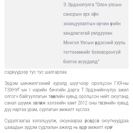
Э.Эрдэнэтулга “Олон улсын
сансрын эрх зүйн
зохицуулалтын орчин үеийн
хандлагатай уялдуулан
Монгол Улсын үндэсний хууль
тогтоомжийг боловсронгуй
болгох асуудалд”
сэдвүүдээр тус тус шалгарлаа.
Эрдэм шинжилгээний хуралд шүүгчээр оролцсон ГХЯ-ны
ТЗХНУГ-ын I нарийн бичгийн дарга Т.Эрдэнийнчулуу ажил
олгогч байгууллагын төлөөллийн хувьд оролцсон нийт оюутанд
санал шүүмж зөвлөмж хэлэхийн хамт 2012 оны төгсөгчийн хувьд
дүү нартаа урам, сурлагын амжилт хүслээ.
Судалгаагаа хэлэлцүүлж, оюунаараа өрсөлдсөн оюутнууддаа
цаашдын эрдэм судлалын ажилд нь өндөр амжилт ерөөе!