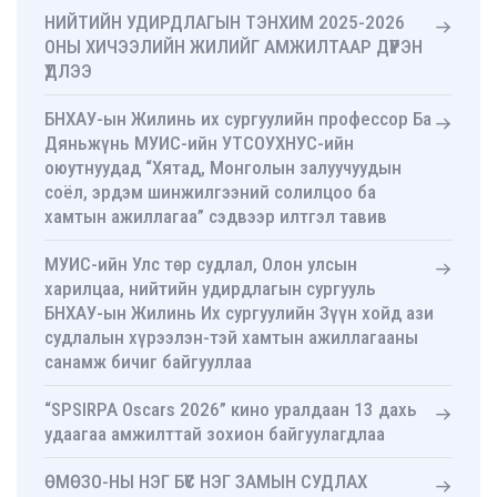
НИЙТИЙН УДИРДЛАГЫН ТЭНХИМ 2025-2026
ОНЫ ХИЧЭЭЛИЙН ЖИЛИЙГ АМЖИЛТААР ДҮҮРЭН
ҮДЛЭЭ
БНХАУ-ын Жилинь их сургуулийн профессор Ба
Дяньжүнь МУИС-ийн УТСОУХНУС-ийн
оюутнуудад “Хятад, Монголын залуучуудын
соёл, эрдэм шинжилгээний солилцоо ба
хамтын ажиллагаа” сэдвээр илтгэл тавив
МУИС-ийн Улс төр судлал, Олон улсын
харилцаа, нийтийн удирдлагын сургууль
БНХАУ-ын Жилинь Их сургуулийн Зүүн хойд ази
судлалын хүрээлэн-тэй хамтын ажиллагааны
санамж бичиг байгууллаа
“SPSIRPA Oscars 2026” кино уралдаан 13 дахь
удаагаа амжилттай зохион байгуулагдлаа
ӨМӨЗО-НЫ НЭГ БҮС НЭГ ЗАМЫН СУДЛАХ