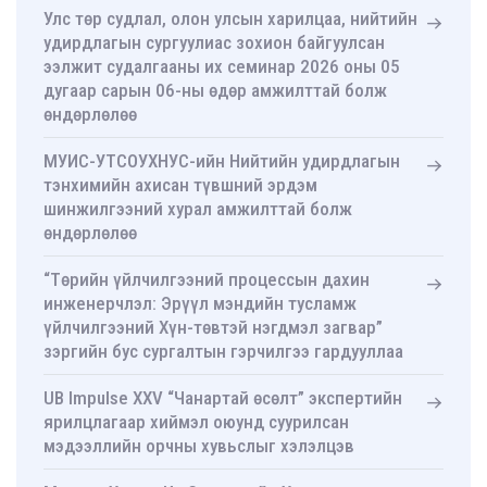
Улс төр судлал, олон улсын харилцаа, нийтийн
удирдлагын сургуулиас зохион байгуулсан
ээлжит судалгааны их семинар 2026 оны 05
дугаар сарын 06-ны өдөр амжилттай болж
өндөрлөлөө
МУИС-УТСОУХНУС-ийн Нийтийн удирдлагын
тэнхимийн ахисан түвшний эрдэм
шинжилгээний хурал амжилттай болж
өндөрлөлөө
“Төрийн үйлчилгээний процессын дахин
инженерчлэл: Эрүүл мэндийн тусламж
үйлчилгээний Хүн-төвтэй нэгдмэл загвар”
зэргийн бус сургалтын гэрчилгээ гардууллаа
UB Impulse XXV “Чанартай өсөлт” экспертийн
ярилцлагаар хиймэл оюунд суурилсан
мэдээллийн орчны хувьслыг хэлэлцэв