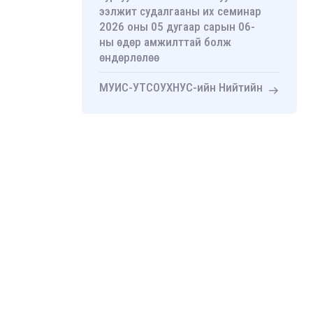
ээлжит судалгааны их семинар
2026 оны 05 дугаар сарын 06-
ны өдөр амжилттай болж
өндөрлөлөө
МУИС-УТСОУХНУС-ийн Нийтийн
удирдлагын тэнхимийн ахисан
түвшний эрдэм шинжилгээний
хурал амжилттай болж
өндөрлөлөө
“Төрийн үйлчилгээний
процессын дахин инженерчлэл:
Эрүүл мэндийн тусламж
үйлчилгээний Хүн-төвтэй
нэгдмэл загвар” зэргийн бус
сургалтын гэрчилгээ гардууллаа
UB Impulse XXV “Чанартай өсөлт”
экспертийн ярилцлагаар