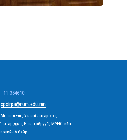
+11 354610
spsirpa@num.edu.mn
Монгол улс, Улаанбаатар хот,
баатар дүүрэг, Бага тойруу 1, МУИС-ийн
чээлийн V байр