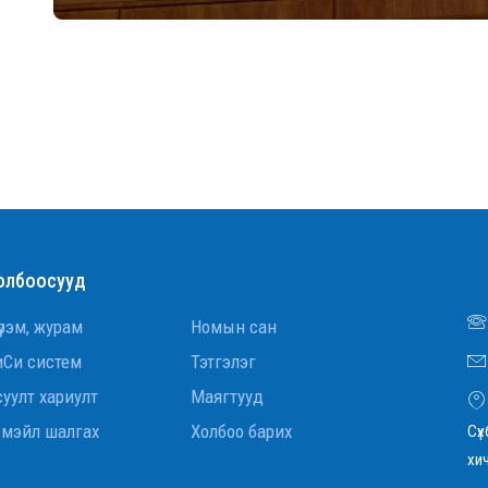
олбоосууд
рэм, журам
Номын сан
иСи систем
Тэтгэлэг
уулт хариулт
Маягтууд
-мэйл шалгах
Холбоо барих
Сүх
хи