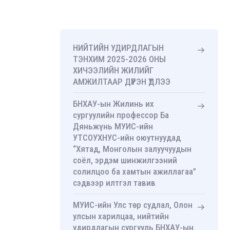
НИЙТИЙН УДИРДЛАГЫН
ТЭНХИМ 2025-2026 ОНЫ
ХИЧЭЭЛИЙН ЖИЛИЙГ
АМЖИЛТААР ДҮҮРЭН ҮДЛЭЭ
БНХАУ-ын Жилинь их
сургуулийн профессор Ба
Дяньжүнь МУИС-ийн
УТСОУХНУС-ийн оюутнуудад
“Хятад, Монголын залуучуудын
соёл, эрдэм шинжилгээний
солилцоо ба хамтын ажиллагаа”
сэдвээр илтгэл тавив
МУИС-ийн Улс төр судлал, Олон
улсын харилцаа, нийтийн
удирдлагын сургууль БНХАУ-ын