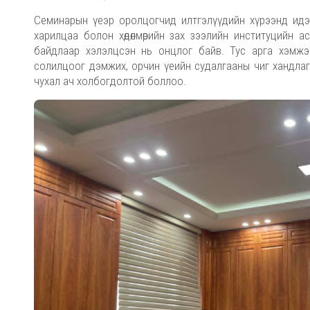
Семинарын үеэр оролцогчид илтгэлүүдийн хүрээнд идэв
харилцаа болон хөдөлмөрийн зах зээлийн институцийн а
байдлаар хэлэлцсэн нь онцлог байв. Тус арга хэмжэ
солилцоог дэмжих, орчин үеийн судалгааны чиг хандла
чухал ач холбогдолтой боллоо.