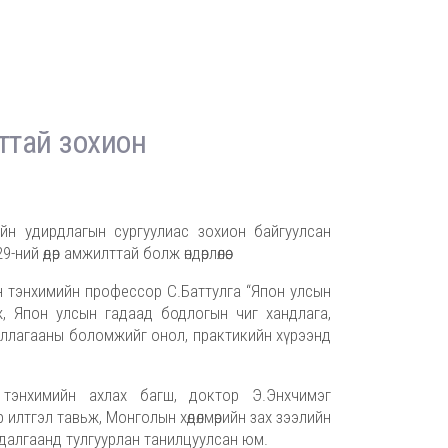
ттай зохион
ийн удирдлагын сургуулиас зохион байгуулсан
ий өдөр амжилттай болж өндөрлөлөө.
 тэнхимийн профессор С.Баттулга “Япон улсын
, Япон улсын гадаад бодлогын чиг хандлага,
иллагааны боломжийг онол, практикийн хүрээнд
тэнхимийн ахлах багш, доктор Э.Энхчимэг
эр илтгэл тавьж, Монголын хөдөлмөрийн зах зээлийн
далгаанд тулгуурлан танилцуулсан юм.