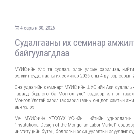
4 сарын 30, 2026
Судалгааны их семинар амжил
байгуулагдлаа
МУИС-ийн Улс төр судлал, олон улсын харилцаа, нийт
ээлжит судалгааны их семинар 2026 оны 4 дүгээр сарын 29-н
Энэ удаагийн семинарт МУИС-ийн ШУС-ийн Ази судлалын
гадаад бодлого ба Монгол улс” сэдвээр илтгэл тавьж
Монгол Улстай харилцах харилцааны онцлог, хамтын аж
авч үзлээ.
Мөн МУИС-ийн УТСОУХНУС-ийн Нийтийн удирдлагын 
“Institutional Design of the Mongolian Labor Market” сэдвэ
институцийн бүтэц, бодлогын зохицуулалтын асуудлыг су