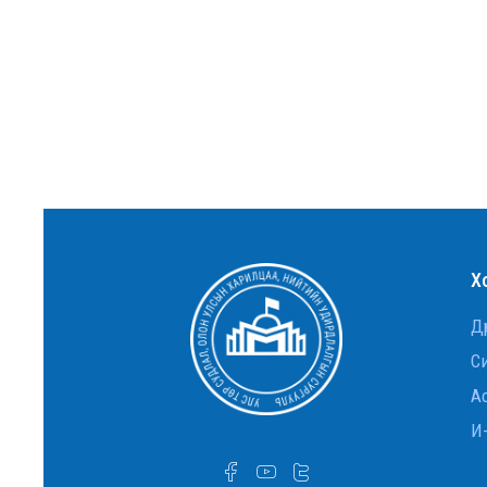
судлалын тэнхимийн ахмад
багш Д.Оюунчимэг Хөдөлмөрийн
гавьяаны улаан тугийн
одонгоор шагнууллаа.
УТСОУХНУС-ийн Улс төр
судлалын тэнхимийн ахмад
багш Д.Оюунчимэг Хөдөлмөрийн
гавьяаны улаан тугийн
одонгоор шагнууллаа
Дэд профессор Ж.Баттөр
төрийн дээд шагнал хүртлээ
Х
Гадаад хэргийн сайд асан,
Дү
ОББЭЭС Л.Эрдэнэчулуун сайд
С
Ас
INTERNATIONAL RELATIONS
STUDENTS VISIT THE U.S.
И
EMBASSY IN ULAANBAATAR