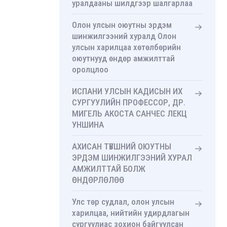
уралдааны шилдгээр шалгарлаа
Олон улсын оюутны эрдэм
шинжилгээний хуралд Олон
улсын харилцаа хөтөлбөрийн
оюутнууд өндөр амжилттай
оролцлоо
ИСПАНИ УЛСЫН КАДИСЫН ИХ
СУРГУУЛИЙН ПРОФЕССОР, ДР.
МИГЕЛЬ АКОСТА САНЧЕС ЛЕКЦ
УНШИНА
АХИСАН ТҮВШНИЙ ОЮУТНЫ
ЭРДЭМ ШИНЖИЛГЭЭНИЙ ХУРАЛ
АМЖИЛТТАЙ БОЛЖ
ӨНДӨРЛӨЛӨӨ
Улс төр судлал, олон улсын
харилцаа, нийтийн удирдлагын
сургуулиас зохион байгуулсан