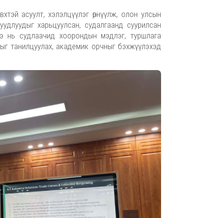
хтэй асуулт, хэлэлцүүлэг өрнүүлж, олон улсын
суудлуудыг харьцуулсан, судалгаанд суурилсан
э нь судлаачид хоорондын мэдлэг, туршлага
гыг танилцуулах, академик орчныг бэхжүүлэхэд