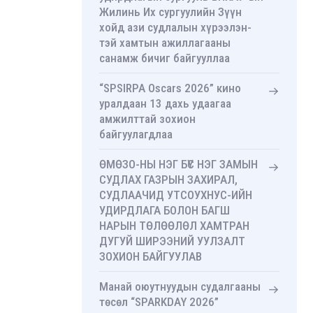
Жилинь Их сургуулийн Зүүн
хойд ази судлалын хүрээлэн-
тэй хамтын ажиллагааны
санамж бичиг байгууллаа
“SPSIRPA Oscars 2026” кино
уралдаан 13 дахь удаагаа
амжилттай зохион
байгуулагдлаа
ӨМӨЗО-НЫ НЭГ БҮС НЭГ ЗАМЫН
СУДЛАХ ГАЗРЫН ЗАХИРАЛ,
СУДЛААЧИД УТСОУХНУС-ИЙН
УДИРДЛАГА БОЛОН БАГШ
НАРЫН ТӨЛӨӨЛӨЛ ХАМТРАН
ДУГУЙ ШИРЭЭНИЙ УУЛЗАЛТ
ЗОХИОН БАЙГУУЛАВ
Манай оюутнуудын судалгааны
төсөл “SPARKDAY 2026”