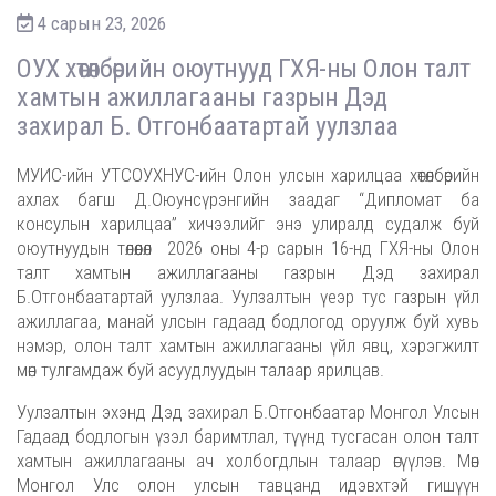
4 сарын 23, 2026
ОУХ хөтөлбөрийн оюутнууд ГХЯ-ны Олон талт
хамтын ажиллагааны газрын Дэд
захирал Б. Отгонбаатартай уулзлаа
МУИС-ийн УТСОУХНУС-ийн Олон улсын харилцаа хөтөлбөрийн
ахлах багш Д.Оюунсүрэнгийн заадаг “Дипломат ба
консулын харилцаа” хичээлийг энэ улиралд судалж буй
оюутнуудын төлөөлөл 2026 оны 4-р сарын 16-нд ГХЯ-ны Олон
талт хамтын ажиллагааны газрын Дэд захирал
Б.Отгонбаатартай уулзлаа. Уулзалтын үеэр тус газрын үйл
ажиллагаа, манай улсын гадаад бодлогод оруулж буй хувь
нэмэр, олон талт хамтын ажиллагааны үйл явц, хэрэгжилт
мөн тулгамдаж буй асуудлуудын талаар ярилцав.
Уулзалтын эхэнд Дэд захирал Б.Отгонбаатар Монгол Улсын
Гадаад бодлогын үзэл баримтлал, түүнд тусгасан олон талт
хамтын ажиллагааны ач холбогдлын талаар өгүүлэв. Мөн
Монгол Улс олон улсын тавцанд идэвхтэй гишүүн