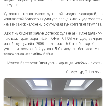
сануулав.
Уулзалтын төгсгөлд идэвх зүтгэлтэй, мэдлэг чадвартай, зөв
хандлагатай боловсон хүчин улс оронд ямар ч үед хэрэгтэй
хэмээн захиж хэлсэн нь оюутнуудад гүн сэтгэгдэл төрүүллээ.
Эцэст нь биднийг халуун дотноор хүлээн авч, илэн далангүй
ярилцаж, урам зориг өгсөн ГХЯ-ны ОТХАГ-ын Дэд захирал,
манай сургуулийн 2008 оны төгсөгч Б.Отгонбаатар болон
уулзалтыг зохион байгуулсан Д.Оюунсүрэн багшдаа гүнээ
талархсанаа илэрхийлж байна.
Мэдээг бэлтгэсэн: Олон улсын харилцаа хөтөлбөрийн оюутан
С. Мөнхшүр, П. Нинжин