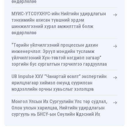
өндөрлөлөө
МУИС-УТСОУХНУС-ийн Нийтийн удирдлагын
тэнхимийн ахисан түвшний эрдэм
шинжилгээний хурал амжилттай болж
өндөрлөлөө
“Төрийн үйлчилгээний процессын дахин
инженерчлэл: Эрүүл мэндийн тусламж
үйлчилгээний Хүн-төвтэй нэгдмэл загвар”
зэргийн бус сургалтын гэрчилгээ гардууллаа
UB Impulse XXV “Чанартай өсөлт” экспертийн
ярилцлагаар хиймэл оюунд суурилсан
мэдээллийн орчны хувьслыг хэлэлцэв
Монгол Улсын Их Сургуулийн Улс төр судлал,
Олон улсын харилцаа, Нийтийн удирдлагын
сургууль нь БНСУ-ын Сөүлийн Үндэсний Их
Сургуулийн Нийтийн удирдлагын ахисан
түвшний сургууль-тай хамтын ажиллагааны