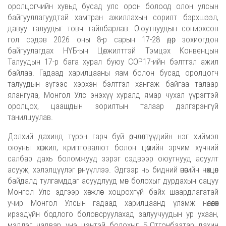
оролцогчийн хувьд бусад улс орон болоод олон улсын
байгууллагуудтай хамтран ажиллахын сорилт бэрхшээл,
давуу талуудыг товч тайлбарлав. Оюутнуудын сонирхсон
гол сэдэв 2026 оны 8-р сарын 17-28 өдөр зохиогдон
байгуулагдах НҮБ-ын Цөлжилттэй Тэмцэх Конвенцын
Талуудын 17-р бага хурал буюу COP17-ийн бэлтгэл ажил
байлаа. Гадаад харилцааны яам болон бусад оролцогч
талуудын зүгээс хэрхэн бэлтгэл хангаж байгаа талаар
ялангуяа, Монгол Улс энэхүү хуралд ямар чухал үүрэгтэй
оролцох, цаашдын зорилтын талаар дэлгэрэнгүй
танилцуулав.
Дэлхий дахинд түрэн гарч буй өөрчлөлтүүдийн нэг хиймэл
оюуны хөгжил, криптовалют болон цөмийн эрчим хүчний
салбар дахь боломжууд зэрэг сэдвээр оюутнууд асуулт
асууж, хэлэлцүүлэг өрнүүллээ. Эдгээр нь бидний өнөөгийн нөхцөл
байдалд тулгамддаг асуудлууд мөн болохыг дурдахын сацуу
Монгол Улс эдгээр хөгжлөөс хоцрохгүй байх шаардлагатай
учир Монгол Улсын гадаад харилцаанд үлэмж нөлөөлөх
ирээдүйн бодлого боловсруулахад залуучуудын ур ухаан,
мэдлэг чадвар үнэ цэнтэй болохыг Б.Отгонбаатар дахин