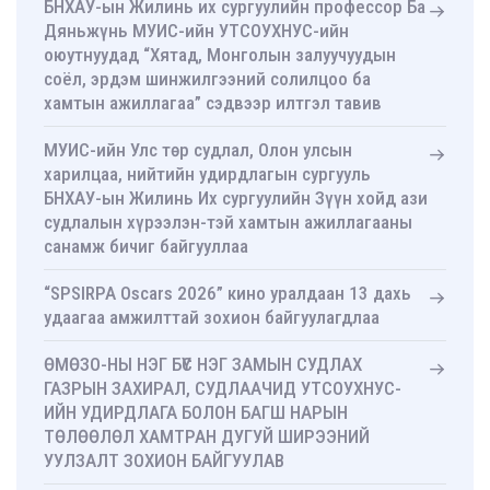
БНХАУ-ын Жилинь их сургуулийн профессор Ба
Дяньжүнь МУИС-ийн УТСОУХНУС-ийн
оюутнуудад “Хятад, Монголын залуучуудын
соёл, эрдэм шинжилгээний солилцоо ба
хамтын ажиллагаа” сэдвээр илтгэл тавив
МУИС-ийн Улс төр судлал, Олон улсын
харилцаа, нийтийн удирдлагын сургууль
БНХАУ-ын Жилинь Их сургуулийн Зүүн хойд ази
судлалын хүрээлэн-тэй хамтын ажиллагааны
санамж бичиг байгууллаа
“SPSIRPA Oscars 2026” кино уралдаан 13 дахь
удаагаа амжилттай зохион байгуулагдлаа
ӨМӨЗО-НЫ НЭГ БҮС НЭГ ЗАМЫН СУДЛАХ
ГАЗРЫН ЗАХИРАЛ, СУДЛААЧИД УТСОУХНУС-
ИЙН УДИРДЛАГА БОЛОН БАГШ НАРЫН
ТӨЛӨӨЛӨЛ ХАМТРАН ДУГУЙ ШИРЭЭНИЙ
УУЛЗАЛТ ЗОХИОН БАЙГУУЛАВ