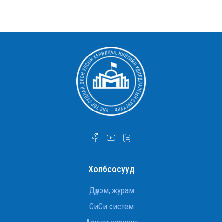
санамж бичиг байгууллаа
УТСОУХНУС-ийн Улс төр судлалын тэнхимийн
ахмад багш Д.Оюунчимэг Хөдөлмөрийн
гавьяаны улаан тугийн одонгоор шагнууллаа
УТСОУХНУС-ийн Улс төр судлалын тэнхимийн
ахмад багш Д.Оюунчимэг Хөдөлмөрийн
гавьяаны улаан тугийн одонгоор шагнууллаа.
УТСОУХНУС-ийн Улс төр судлалын тэнхимийн
ахмад багш Д.Оюунчимэг Хөдөлмөрийн
гавьяаны улаан тугийн одонгоор шагнууллаа
Дэд профессор Ж.Баттөр төрийн дээд шагнал
хүртлээ
Холбоосууд
Гадаад хэргийн сайд асан, ОББЭЭС
Л.Эрдэнэчулуун сайд
Дүрэм, журам
СиСи систем
INTERNATIONAL RELATIONS STUDENTS VISIT THE
Асуулт хариулт