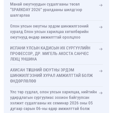
Манай оюутнуудын судалгааны төсөл
“SPARKDAY 2026” уралдааны шилдгээр
шалгарлаа
Олон улсын оюутны эрдэм шинжилгээний
хуралд Олон улсын харилцаа хөтөлбөрийн
оюутнууд өндөр амжилттай оролцлоо
ИСПАНИ УЛСЫН КАДИСЫН ИХ СУРГУУЛИЙН
ПРОФЕССОР, ДР. МИГЕЛЬ АКОСТА САНЧЕС
ЛЕКЦ УНШИНА
АХИСАН ТҮВШНИЙ ОЮУТНЫ ЭРДЭМ
ШИНЖИЛГЭЭНИЙ ХУРАЛ АМЖИЛТТАЙ БОЛЖ
ӨНДӨРЛӨЛӨӨ
Улс төр судлал, олон улсын харилцаа, нийтийн
удирдлагын сургуулиас зохион байгуулсан
ээлжит судалгааны их семинар 2026 оны 05
дугаар сарын 06-ны өдөр амжилттай болж