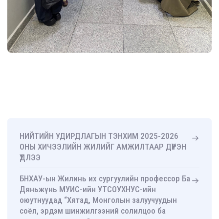
НИЙТИЙН УДИРДЛАГЫН ТЭНХИМ 2025-2026
ОНЫ ХИЧЭЭЛИЙН ЖИЛИЙГ АМЖИЛТААР ДҮҮРЭН
ҮДЛЭЭ
БНХАУ-ын Жилинь их сургуулийн профессор Ба
Дяньжүнь МУИС-ийн УТСОУХНУС-ийн
оюутнуудад “Хятад, Монголын залуучуудын
соёл, эрдэм шинжилгээний солилцоо ба