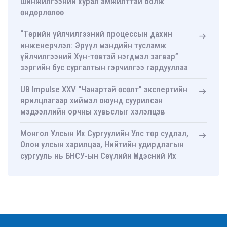
шинжилгээний хурал амжилттай болж
өндөрлөлөө
“Төрийн үйлчилгээний процессын дахин
инженерчлэл: Эрүүл мэндийн тусламж
үйлчилгээний Хүн-төвтэй нэгдмэл загвар”
зэргийн бус сургалтын гэрчилгээ гардууллаа
UB Impulse XXV “Чанартай өсөлт” экспертийн
ярилцлагаар хиймэл оюунд суурилсан
мэдээллийн орчны хувьслыг хэлэлцэв
Монгол Улсын Их Сургуулийн Улс төр судлал,
Олон улсын харилцаа, Нийтийн удирдлагын
сургууль нь БНСУ-ын Сөүлийн Үндэсний Их
Сургуулийн Нийтийн удирдлагын ахисан
түвшний сургууль-тай хамтын ажиллагааны
санамж бичиг байгууллаа
УТСОУХНУС-ийн Улс төр судлалын тэнхимийн
ахмад багш Д.Оюунчимэг Хөдөлмөрийн