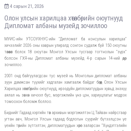
4 сарын 21, 2026
Олон улсын харилцаа хөтөлбөрийн оюутнууд
Дипломат албаны музейд зочиллоо
МУИС-ийн УТ
С
ОУХНУС-ийн “Дипломат ба консулын харилцаа”
хичээлийг 2026 оны
х
аврын улиралд сонгон судалж буй 150 оюутны
төлөөлөл болох 18 оюутан Монгол Улсын тусгаар тогтнолын "зүрх"
болсон Г
ХЯ-ны
Дипломат албаны музейд
4
-р
сарын 14
-
ний өдөр
зочиллоо.
2001 онд байгуулагдсан тус музей нь Монголын дипломат албаны
зуун дамжсан түүхийг хадгалан хамгаалж байдаг бөгөөд Олон Улсын
Харилцаа хөтөлбөрийн оюутнууд
,
ирээдүйн
дипломатууд
ын хувьд энэхүү
аялал нь зөвхөн хичээл бус, мэргэжлийн үнэ цэн, хариуцлагыг мэдрэх
томоохон боломж боллоо.
Биднийг Гадаад хэргийн төв архивын мэргэжилтэн Ц.Тайван
найрсгаар
угтан авч, Монгол Улсын гадаад бодлогын суурийг бүтээлцсэн үе
үеийн төрийн зүтгэлтэн, дипломатуудын хөрөг заларсан "Хүндэт
гэлийн