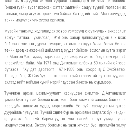
хана"
-ны өмнө түүхэн хэлхээг хүүрнэв. Хананд өлгөөстэй байх Пэлжидийн
Гэндэн гуайн зураг ихээхэн сэтгэл хөдөлгөхийн сацуу түүний гаргасан их
гавьяаг, ямар агуу эх оронч хүн байсан бэ гэдгийг нийт Монголчуудад
танин мэдүүлэх чин хүсэл оргилов.
Музейн танхимд хадгалагдах ховор үзмэрүүд оюутнуудын анхаарлыг
эрхгүй татлаа. Тухайлбал, 1948 оны хавар дипломатуудын анх өмсөж
байсан ёслолын дүрэмт хувцас, итгэмжлэх жуух бичиг барих болон
төрийн дээд хэмжээний дайллагад зүүдэг байсан ёслолын хутга зэрэг
нь Монгол Улс гадаад харилцаандаа ямар их ач холбогдол өгч ирсний
илэрхийлэл байв. Мөн 1971 онд Дипломат албаны 50 жилийн ойгоор
бүтээсэн “Хүндэт дэвтэр”т 1971-1989 оны хооронд Д.Сүхбаатар,
Ю.Цэдэнбал, Ж.Самбуу нарын зэрэг төрийн гарамгай зүтгэлтнүүдээс
эхлээд нийт найман хүний нэрийг дурсан бичсэн нь сүрдмээр.
Түүнчлэн архив, цахимжуулалт хариуцсан ажилтан Д.Алтанцэцэг
үзмэр бүрт тусгай бээлий өмсөж, маш болгоомжтой хандаж байгаа нь
ирээдүйн дипломатуудад мэргэжлийн ёс зүй, хариуцлагын үлгэр
дуурайллыг үзүүлэв. Түүний хөдөлгөөн бүр нь архивлан хадгалж буй нандин
өв, үнэлж баршгүй баримтуудын үнэ цэнийг оюутнуудад гүнээ
мэдрүүлсэн юм. Энэхүү боломж н
ь
зөвхөн хичээл бус, ирээдүйн залуу