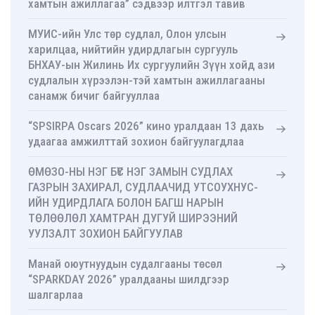
хамтын ажиллагаа” сэдвээр илтгэл тавив
МУИС-ийн Улс төр судлал, Олон улсын
харилцаа, нийтийн удирдлагын сургууль
БНХАУ-ын Жилинь Их сургуулийн Зүүн хойд ази
судлалын хүрээлэн-тэй хамтын ажиллагааны
санамж бичиг байгууллаа
“SPSIRPA Oscars 2026” кино уралдаан 13 дахь
удаагаа амжилттай зохион байгуулагдлаа
ӨМӨЗО-НЫ НЭГ БҮС НЭГ ЗАМЫН СУДЛАХ
ГАЗРЫН ЗАХИРАЛ, СУДЛААЧИД УТСОУХНУС-
ИЙН УДИРДЛАГА БОЛОН БАГШ НАРЫН
ТӨЛӨӨЛӨЛ ХАМТРАН ДУГУЙ ШИРЭЭНИЙ
УУЛЗАЛТ ЗОХИОН БАЙГУУЛАВ
Манай оюутнуудын судалгааны төсөл
“SPARKDAY 2026” уралдааны шилдгээр
шалгарлаа