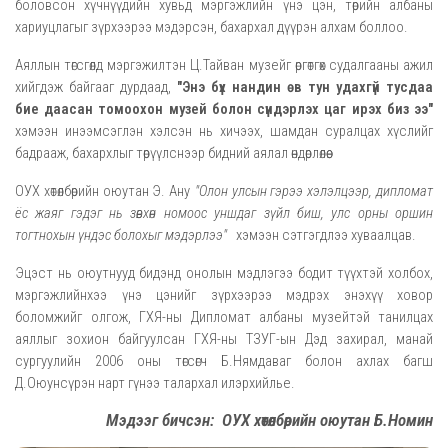
боловсон хүчнүүдийн хувьд мэргэжлийн үнэ цэн, төрийн албаны
хариуцлагыг зүрхээрээ мэдэрсэн, бахархал дүүрэн алхам боллоо.
Аяллын төгсгөлд мэргэжилтэн Ц.Тайван музейг өргөтгөх судалгааны ажил
хийгдэж байгааг дурдаад,
"Энэ бүх
н
ан
дин өв тун удахгүй тусдаа
бие даасан томоохон музей болон сүндэрлэх цаг ирэх биз ээ"
хэмээн инээмсэглэн хэлсэн нь хичээх, шамдан суралцах хүслийг
бадрааж, бахархлыг төрүүлснээр бидний аялал өндөрлөлөө.
ОУХ хөтөлбөрийн оюутан
Э. Ану
"Олон улсын гэрээ хэл
элцээр
, дипломат
ёс жаяг гэдэг нь зөвхөн номоос уншдаг зүйл биш, улс орны оршин
тогтнохын үндэс болохыг мэдэрлээ"
хэмээн сэтгэгдлээ хуваалцав.
Эцэст нь о
юутнууд бидэнд онолын мэдлэ
гээ
бодит түүхтэй холбох,
мэргэжлийнхээ үнэ цэнийг зүрхээрээ мэдрэх энэхүү ховор
боломжийг олгож, ГХЯ-ны Дипломат албаны музейтэй танилцах
аяллыг зохион байгуулсан
ГХЯ-ны ТЗУГ-ын Дэд захирал, манай
сургуулийн 2006 оны төгсөгч Б.Нямдаваг болон а
хлах багш
Д.Оюунсүрэн
нарт
гүнээ талархал илэрхийлье.
Мэдээг бичсэн:
ОУХ хөтөлбөрийн оюутан
Б.Номин