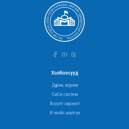
гавьяаны улаан тугийн одонгоор шагнууллаа
УТСОУХНУС-ийн Улс төр судлалын тэнхимийн
ахмад багш Д.Оюунчимэг Хөдөлмөрийн
гавьяаны улаан тугийн одонгоор шагнууллаа.
УТСОУХНУС-ийн Улс төр судлалын тэнхимийн
ахмад багш Д.Оюунчимэг Хөдөлмөрийн
гавьяаны улаан тугийн одонгоор шагнууллаа
Дэд профессор Ж.Баттөр төрийн дээд шагнал
хүртлээ
Холбоосууд
Гадаад хэргийн сайд асан, ОББЭЭС
Л.Эрдэнэчулуун сайд
Дүрэм, журам
СиСи систем
INTERNATIONAL RELATIONS STUDENTS VISIT THE
Асуулт хариулт
U.S. EMBASSY IN ULAANBAATAR
И-мэйл шалгах
УИХ-ын гишүүн Ж.Баярмаа “Монголын улс төр”
хичээлийн хүрээнд санал худалдан авалтын
эсрэг хуулийн төслийг танилцуулж,