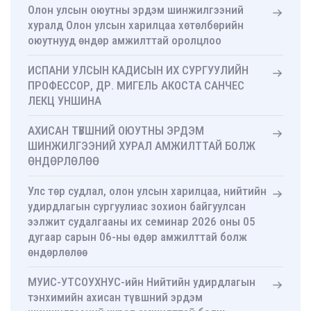
Олон улсын оюутны эрдэм шинжилгээний
хуралд Олон улсын харилцаа хөтөлбөрийн
оюутнууд өндөр амжилттай оролцлоо
ИСПАНИ УЛСЫН КАДИСЫН ИХ СУРГУУЛИЙН
ПРОФЕССОР, ДР. МИГЕЛЬ АКОСТА САНЧЕС
ЛЕКЦ УНШИНА
АХИСАН ТҮВШНИЙ ОЮУТНЫ ЭРДЭМ
ШИНЖИЛГЭЭНИЙ ХУРАЛ АМЖИЛТТАЙ БОЛЖ
ӨНДӨРЛӨЛӨӨ
Улс төр судлал, олон улсын харилцаа, нийтийн
удирдлагын сургуулиас зохион байгуулсан
ээлжит судалгааны их семинар 2026 оны 05
дугаар сарын 06-ны өдөр амжилттай болж
өндөрлөлөө
МУИС-УТСОУХНУС-ийн Нийтийн удирдлагын
тэнхимийн ахисан түвшний эрдэм