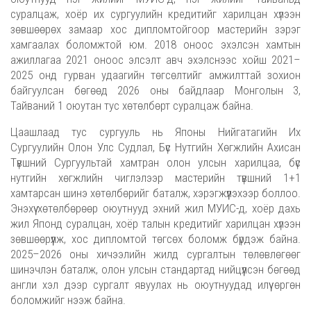
суралцаж, хоёр их сургуулийн кредитийг харилцан хүлээн
зөвшөөрөх замаар хос дипломтойгоор мастерийн зэрэг
хамгаалах боломжтой юм. 2018 оноос эхэлсэн хамтын
ажиллагаа 2021 оноос элсэлт авч эхэлснээс хойш 2021–
2025 онд гурван удаагийн төгсөлтийг амжилттай зохион
байгуулсан бөгөөд 2026 оны байдлаар Монголын 3,
Тайваний 1 оюутан тус хөтөлбөрт суралцаж байна.
Цаашлаад тус сургууль нь Японы Нийгатагийн Их
Сургуулийн Олон Улс Судлал, Бүс Нутгийн Хөгжлийн Ахисан
Түвшний Сургуультай хамтран олон улсын харилцаа, бүс
нутгийн хөгжлийн чиглэлээр мастерийн түвшний 1+1
хамтарсан шинэ хөтөлбөрийг баталж, хэрэгжүүлэхээр боллоо.
Энэхүү хөтөлбөрөөр оюутнууд эхний жил МУИС-д, хоёр дахь
жил Японд суралцан, хоёр талын кредитийг харилцан хүлээн
зөвшөөрүүлж, хос дипломтой төгсөх боломж бүрдэж байна.
2025–2026 оны хичээлийн жилд сургалтын төлөвлөгөөг
шинэчлэн баталж, олон улсын стандартад нийцүүлсэн бөгөөд
англи хэл дээр сургалт явуулах нь оюутнуудад илүү өргөн
боломжийг нээж байна.