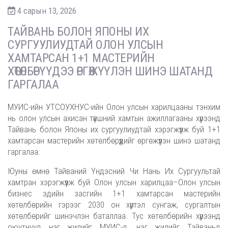
4 сарын 13, 2026
ТАЙВАНЬ БОЛОН ЯПОНЫ ИХ
СУРГУУЛИУДТАЙ ОЛОН УЛСЫН
ХАМТАРСАН 1+1 МАСТЕРИЙН
ХӨТӨЛБӨРҮҮДЭЭ ӨРГӨЖҮҮЛЭН ШИНЭ ШАТАНД
ГАРГАЛАА
МУИС-ийн УТСОУХНУС-ийн Олон улсын харилцааны тэнхим
нь олон улсын ахисан түвшний хамтын ажиллагааны хүрээнд
Тайвань болон Японы их сургуулиудтай хэрэгжүүлж буй 1+1
хамтарсан мастерийн хөтөлбөрүүдийг өргөжүүлэн шинэ шатанд
гаргалаа.
Юуны өмнө Тайваний Үндэсний Чи Нань Их Сургуультай
хамтран хэрэгжүүлж буй Олон улсын харилцаа–Олон улсын
бизнес эдийн засгийн 1+1 хамтарсан мастерийн
хөтөлбөрийн гэрээг 2030 он хүртэл сунгаж, сургалтын
хөтөлбөрийг шинэчлэн баталлаа. Тус хөтөлбөрийн хүрээнд
оюутнууд нэг жилийг МУИС-д, нэг жилийг Тайваньд