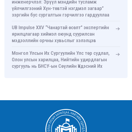
инженерчлэл: Эрүүл мэндийн тусламж
үйлчилгээний Хүн-төвтэй нэгдмэл загвар”
зэргийн бус сургалтын гэрчилгээ гардууллаа
UB Impulse XXV “Чанартай өсөлт” экспертийн
ярилцлагаар хиймэл оюунд суурилсан
мэдээллийн орчны хувьслыг хэлэлцэв
Монгол Улсын Их Сургуулийн Улс төр судлал,
Олон улсын харилцаа, Нийтийн удирдлагын
сургууль нь БНСУ-ын Сөүлийн Үндэсний Их
Сургуулийн Нийтийн удирдлагын ахисан
түвшний сургууль-тай хамтын ажиллагааны
санамж бичиг байгууллаа
УТСОУХНУС-ийн Улс төр судлалын тэнхимийн
ахмад багш Д.Оюунчимэг Хөдөлмөрийн
гавьяаны улаан тугийн одонгоор шагнууллаа
УТСОУХНУС-ийн Улс төр судлалын тэнхимийн
ахмад багш Д.Оюунчимэг Хөдөлмөрийн