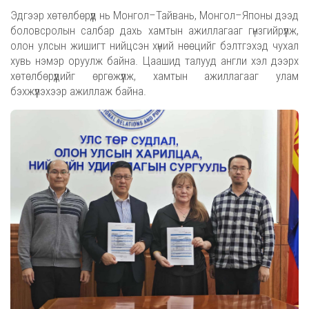
Эдгээр хөтөлбөрүүд нь Монгол–Тайвань, Монгол–Японы дээд
боловсролын салбар дахь хамтын ажиллагааг гүнзгийрүүлж,
олон улсын жишигт нийцсэн хүний нөөцийг бэлтгэхэд чухал
хувь нэмэр оруулж байна. Цаашид талууд англи хэл дээрх
хөтөлбөрүүдийг өргөжүүлж, хамтын ажиллагааг улам
бэхжүүлэхээр ажиллаж байна.