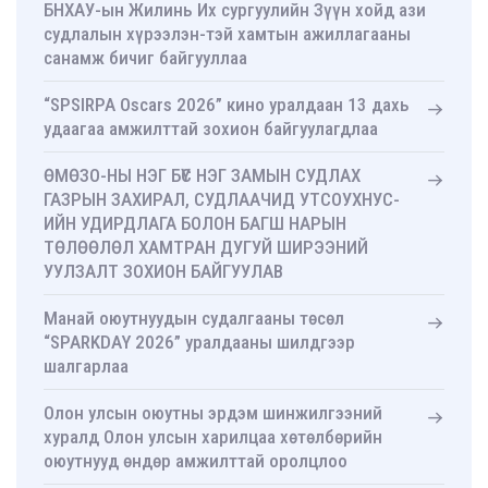
БНХАУ-ын Жилинь Их сургуулийн Зүүн хойд ази
судлалын хүрээлэн-тэй хамтын ажиллагааны
санамж бичиг байгууллаа
“SPSIRPA Oscars 2026” кино уралдаан 13 дахь
удаагаа амжилттай зохион байгуулагдлаа
ӨМӨЗО-НЫ НЭГ БҮС НЭГ ЗАМЫН СУДЛАХ
ГАЗРЫН ЗАХИРАЛ, СУДЛААЧИД УТСОУХНУС-
ИЙН УДИРДЛАГА БОЛОН БАГШ НАРЫН
ТӨЛӨӨЛӨЛ ХАМТРАН ДУГУЙ ШИРЭЭНИЙ
УУЛЗАЛТ ЗОХИОН БАЙГУУЛАВ
Манай оюутнуудын судалгааны төсөл
“SPARKDAY 2026” уралдааны шилдгээр
шалгарлаа
Олон улсын оюутны эрдэм шинжилгээний
хуралд Олон улсын харилцаа хөтөлбөрийн
оюутнууд өндөр амжилттай оролцлоо