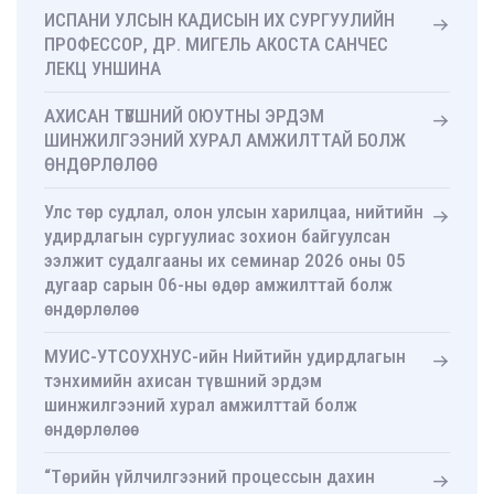
ИСПАНИ УЛСЫН КАДИСЫН ИХ СУРГУУЛИЙН
ПРОФЕССОР, ДР. МИГЕЛЬ АКОСТА САНЧЕС
ЛЕКЦ УНШИНА
АХИСАН ТҮВШНИЙ ОЮУТНЫ ЭРДЭМ
ШИНЖИЛГЭЭНИЙ ХУРАЛ АМЖИЛТТАЙ БОЛЖ
ӨНДӨРЛӨЛӨӨ
Улс төр судлал, олон улсын харилцаа, нийтийн
удирдлагын сургуулиас зохион байгуулсан
ээлжит судалгааны их семинар 2026 оны 05
дугаар сарын 06-ны өдөр амжилттай болж
өндөрлөлөө
МУИС-УТСОУХНУС-ийн Нийтийн удирдлагын
тэнхимийн ахисан түвшний эрдэм
шинжилгээний хурал амжилттай болж
өндөрлөлөө
“Төрийн үйлчилгээний процессын дахин