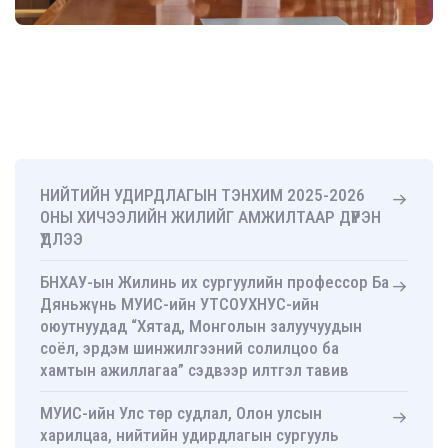
НИЙТИЙН УДИРДЛАГЫН ТЭНХИМ 2025-2026
ОНЫ ХИЧЭЭЛИЙН ЖИЛИЙГ АМЖИЛТААР ДҮҮРЭН
ҮДЛЭЭ
БНХАУ-ын Жилинь их сургуулийн профессор Ба
Дяньжүнь МУИС-ийн УТСОУХНУС-ийн
оюутнуудад “Хятад, Монголын залуучуудын
соёл, эрдэм шинжилгээний солилцоо ба
хамтын ажиллагаа” сэдвээр илтгэл тавив
МУИС-ийн Улс төр судлал, Олон улсын
харилцаа, нийтийн удирдлагын сургууль