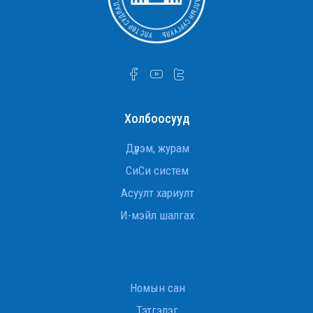
гавьяаны улаан тугийн одонгоор шагнууллаа.
УТСОУХНУС-ийн Улс төр судлалын тэнхимийн
ахмад багш Д.Оюунчимэг Хөдөлмөрийн
гавьяаны улаан тугийн одонгоор шагнууллаа
Дэд профессор Ж.Баттөр төрийн дээд шагнал
хүртлээ
Холбоосууд
Гадаад хэргийн сайд асан, ОББЭЭС
Л.Эрдэнэчулуун сайд
Дүрэм, журам
СиСи систем
INTERNATIONAL RELATIONS STUDENTS VISIT THE
Асуулт хариулт
U.S. EMBASSY IN ULAANBAATAR
И-мэйл шалгах
УИХ-ын гишүүн Ж.Баярмаа “Монголын улс төр”
хичээлийн хүрээнд санал худалдан авалтын
эсрэг хуулийн төслийг танилцуулж,
оюутнуудтай хэлэлцүүлэг өрнүүллээ
Номын сан
Хамтын ажиллагааны санамж бичиг байгууллаа
Тэтгэлэг