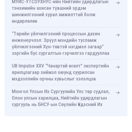
МУИС-УТСОУХНУС-ийн Нийтийн удирдлагын
тэнхимийн ахисан түвшний эрдэм
шинжилгээний хурал амжилттай болж
өндөрлөлөө
“Төрийн үйлчилгээний процессын дахин
инженерчлэл: Эрүүл мэндийн тусламж
үйлчилгээний Хүн-төвтэй нэгдмэл загвар”
зэргийн бус сургалтын гэрчилгээ гардууллаа
UB Impulse XXV “Чанартай өсөлт” экспертийн
ярилцлагаар хиймэл оюунд суурилсан
мэдээллийн орчны хувьслыг хэлэлцэв
Монгол Улсын Их Сургуулийн Улс төр судлал,
Олон улсын харилцаа, Нийтийн удирдлагын
сургууль нь БНСУ-ын Сөүлийн Үндэсний Их
Сургуулийн Нийтийн удирдлагын ахисан
түвшний сургууль-тай хамтын ажиллагааны
санамж бичиг байгууллаа