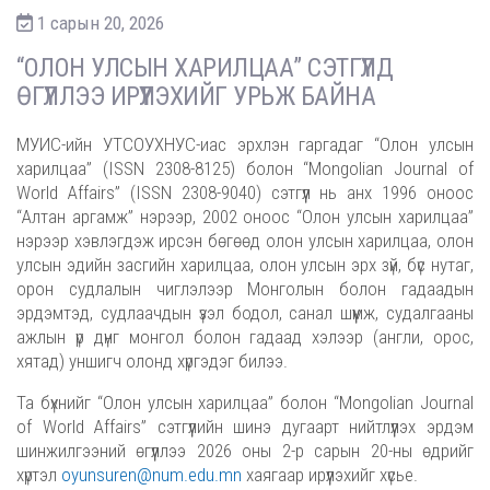
1 сарын 20, 2026
“ОЛОН УЛСЫН ХАРИЛЦАА” СЭТГҮҮЛД
ӨГҮҮЛЛЭЭ ИРҮҮЛЭХИЙГ УРЬЖ БАЙНА
МУИС-ийн УТСОУХНУС-иас эрхлэн гаргадаг “Олон улсын
харилцаа” (ISSN 2308-8125) болон “Mongolian Journal of
World Affairs” (ISSN 2308-9040) сэтгүүл нь анх 1996 оноос
“Алтан аргамж” нэрээр, 2002 оноос “Олон улсын харилцаа”
нэрээр хэвлэгдэж ирсэн бөгөөд олон улсын харилцаа, олон
улсын эдийн засгийн харилцаа, олон улсын эрх зүй, бүс нутаг,
орон судлалын чиглэлээр Монголын болон гадаадын
эрдэмтэд, судлаачдын үзэл бодол, санал шүүмж, судалгааны
ажлын үр дүнг монгол болон гадаад хэлээр (англи, орос,
хятад) уншигч олонд хүргэдэг билээ.
Та бүхнийг “Олон улсын харилцаа” болон “Mongolian Journal
of World Affairs” сэтгүүлийн шинэ дугаарт нийтлүүлэх эрдэм
шинжилгээний өгүүллээ 2026 оны 2-р сарын 20-ны өдрийг
хүртэл
oyunsuren@num.edu.mn
хаягаар ирүүлэхийг хүсье.