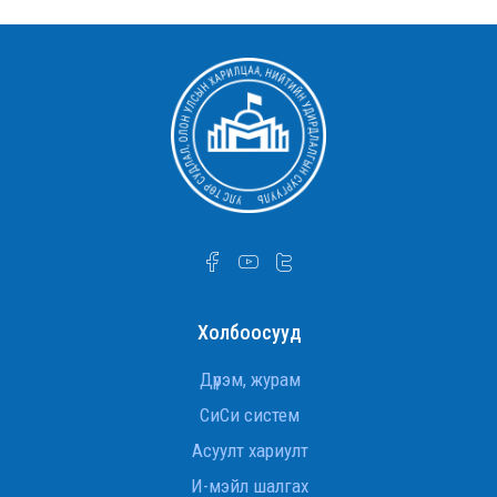
УТСОУХНУС-ийн Улс төр судлалын тэнхимийн
ахмад багш Д.Оюунчимэг Хөдөлмөрийн
гавьяаны улаан тугийн одонгоор шагнууллаа
УТСОУХНУС-ийн Улс төр судлалын тэнхимийн
ахмад багш Д.Оюунчимэг Хөдөлмөрийн
гавьяаны улаан тугийн одонгоор шагнууллаа.
УТСОУХНУС-ийн Улс төр судлалын тэнхимийн
ахмад багш Д.Оюунчимэг Хөдөлмөрийн
гавьяаны улаан тугийн одонгоор шагнууллаа
Дэд профессор Ж.Баттөр төрийн дээд шагнал
хүртлээ
Холбоосууд
Гадаад хэргийн сайд асан, ОББЭЭС
Л.Эрдэнэчулуун сайд
Дүрэм, журам
СиСи систем
INTERNATIONAL RELATIONS STUDENTS VISIT THE
Асуулт хариулт
U.S. EMBASSY IN ULAANBAATAR
И-мэйл шалгах