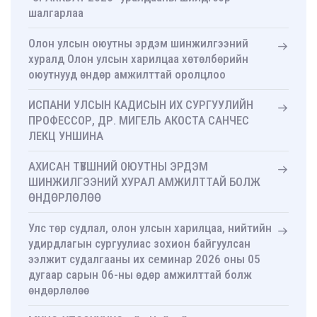
шалгарлаа
Олон улсын оюутны эрдэм шинжилгээний
хуралд Олон улсын харилцаа хөтөлбөрийн
оюутнууд өндөр амжилттай оролцлоо
ИСПАНИ УЛСЫН КАДИСЫН ИХ СУРГУУЛИЙН
ПРОФЕССОР, ДР. МИГЕЛЬ АКОСТА САНЧЕС
ЛЕКЦ УНШИНА
АХИСАН ТҮВШНИЙ ОЮУТНЫ ЭРДЭМ
ШИНЖИЛГЭЭНИЙ ХУРАЛ АМЖИЛТТАЙ БОЛЖ
ӨНДӨРЛӨЛӨӨ
Улс төр судлал, олон улсын харилцаа, нийтийн
удирдлагын сургуулиас зохион байгуулсан
ээлжит судалгааны их семинар 2026 оны 05
дугаар сарын 06-ны өдөр амжилттай болж
өндөрлөлөө