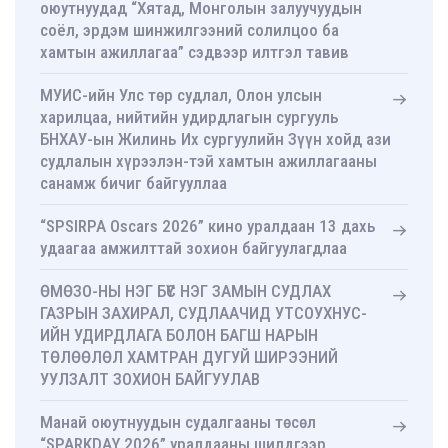
оюутнуудад “Хятад, Монголын залуучуудын
соёл, эрдэм шинжилгээний солилцоо ба
хамтын ажиллагаа” сэдвээр илтгэл тавив
МУИС-ийн Улс төр судлал, Олон улсын
харилцаа, нийтийн удирдлагын сургууль
БНХАУ-ын Жилинь Их сургуулийн Зүүн хойд ази
судлалын хүрээлэн-тэй хамтын ажиллагааны
санамж бичиг байгууллаа
“SPSIRPA Oscars 2026” кино уралдаан 13 дахь
удаагаа амжилттай зохион байгуулагдлаа
ӨМӨЗО-НЫ НЭГ БҮС НЭГ ЗАМЫН СУДЛАХ
ГАЗРЫН ЗАХИРАЛ, СУДЛААЧИД УТСОУХНУС-
ИЙН УДИРДЛАГА БОЛОН БАГШ НАРЫН
ТӨЛӨӨЛӨЛ ХАМТРАН ДУГУЙ ШИРЭЭНИЙ
УУЛЗАЛТ ЗОХИОН БАЙГУУЛАВ
Манай оюутнуудын судалгааны төсөл
“SPARKDAY 2026” уралдааны шилдгээр