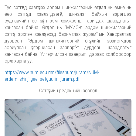
Тус сэтгүүлд хэвлүүлэх эрдэм шинжилгээний өгүүлэл нь өмнө нь
өөр сэтгүүлд хэвлэгдээгүй, шинэлэг байхын зэрэгцээ
судлаачийн ёс зүйн хэм хэмжээнд тавигдах шаардлагыг
хангасан байна. Өгүүлэл нь “МУИС-д эрдэм шинжилгээний
сэтгүүл эрхлэн хэвлүүлэхэд баримтлах журам”-ын Хавсралтад
дурдсан “Эрдэм шинжилгээний өгүүллийн зохиогчдод
зориулсан үлгэрчилсэн заавар”-т дурдсан шаардлагыг
хангасан байна. Үлгэрчилсэн зааврыг дараах холбоосоор
орж харна уу:
https://www.num.edu.mn/filesnum/juram/NUM-
erdem_shinjilgee_setguuliin_juram.pdf
Сэтгүүлийн редакцийн зөвлөл