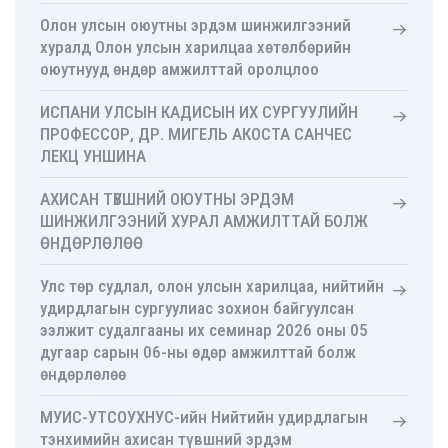
Олон улсын оюутны эрдэм шинжилгээний
хуралд Олон улсын харилцаа хөтөлбөрийн
оюутнууд өндөр амжилттай оролцлоо
ИСПАНИ УЛСЫН КАДИСЫН ИХ СУРГУУЛИЙН
ПРОФЕССОР, ДР. МИГЕЛЬ АКОСТА САНЧЕС
ЛЕКЦ УНШИНА
АХИСАН ТҮВШНИЙ ОЮУТНЫ ЭРДЭМ
ШИНЖИЛГЭЭНИЙ ХУРАЛ АМЖИЛТТАЙ БОЛЖ
ӨНДӨРЛӨЛӨӨ
Улс төр судлал, олон улсын харилцаа, нийтийн
удирдлагын сургуулиас зохион байгуулсан
ээлжит судалгааны их семинар 2026 оны 05
дугаар сарын 06-ны өдөр амжилттай болж
өндөрлөлөө
МУИС-УТСОУХНУС-ийн Нийтийн удирдлагын
тэнхимийн ахисан түвшний эрдэм