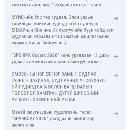
хамтын ажиллагаа” сэдвээр илтгэл тавив
МУИС-ийн Улс төр судлал, Олон улсын
харилцаа, нийтийн удирдлагын сургууль
БНХАУ-ын Жилинь Их сургуулийн Зүүн хойд ази
судлалын хүрээлэн-тэй хамтын ажиллагааны
санамж бичиг байгууллаа
“SPSIRPA Oscars 2026” кино уралдаан 13 дахь
удаагаа амжилттай зохион байгуулагдлаа
ӨМӨЗО-НЫ НЭГ БҮС НЭГ ЗАМЫН СУДЛАХ
ГАЗРЫН ЗАХИРАЛ, СУДЛААЧИД УТСОУХНУС-
ИЙН УДИРДЛАГА БОЛОН БАГШ НАРЫН
ТӨЛӨӨЛӨЛ ХАМТРАН ДУГУЙ ШИРЭЭНИЙ
УУЛЗАЛТ ЗОХИОН БАЙГУУЛАВ
Манай оюутнуудын судалгааны төсөл
“SPARKDAY 2026” уралдааны шилдгээр
шалгарлаа