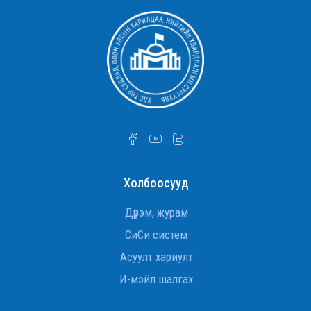
ахмад багш Д.Оюунчимэг Хөдөлмөрийн
гавьяаны улаан тугийн одонгоор шагнууллаа
УТСОУХНУС-ийн Улс төр судлалын тэнхимийн
ахмад багш Д.Оюунчимэг Хөдөлмөрийн
гавьяаны улаан тугийн одонгоор шагнууллаа.
УТСОУХНУС-ийн Улс төр судлалын тэнхимийн
ахмад багш Д.Оюунчимэг Хөдөлмөрийн
гавьяаны улаан тугийн одонгоор шагнууллаа
Дэд профессор Ж.Баттөр төрийн дээд шагнал
хүртлээ
Холбоосууд
Гадаад хэргийн сайд асан, ОББЭЭС
Л.Эрдэнэчулуун сайд
Дүрэм, журам
СиСи систем
INTERNATIONAL RELATIONS STUDENTS VISIT THE
Асуулт хариулт
U.S. EMBASSY IN ULAANBAATAR
И-мэйл шалгах
УИХ-ын гишүүн Ж.Баярмаа “Монголын улс төр”
хичээлийн хүрээнд санал худалдан авалтын