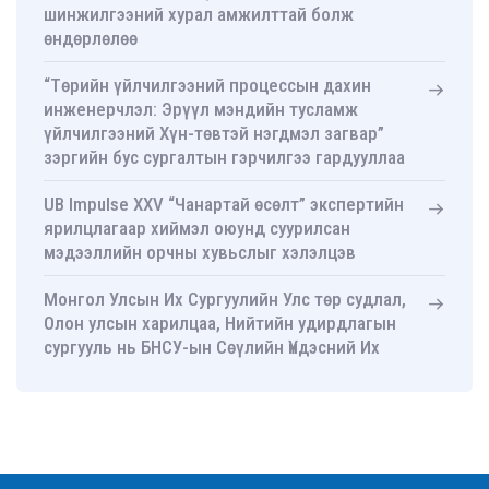
шинжилгээний хурал амжилттай болж
өндөрлөлөө
“Төрийн үйлчилгээний процессын дахин
инженерчлэл: Эрүүл мэндийн тусламж
үйлчилгээний Хүн-төвтэй нэгдмэл загвар”
зэргийн бус сургалтын гэрчилгээ гардууллаа
UB Impulse XXV “Чанартай өсөлт” экспертийн
ярилцлагаар хиймэл оюунд суурилсан
мэдээллийн орчны хувьслыг хэлэлцэв
Монгол Улсын Их Сургуулийн Улс төр судлал,
Олон улсын харилцаа, Нийтийн удирдлагын
сургууль нь БНСУ-ын Сөүлийн Үндэсний Их
Сургуулийн Нийтийн удирдлагын ахисан
түвшний сургууль-тай хамтын ажиллагааны
санамж бичиг байгууллаа
УТСОУХНУС-ийн Улс төр судлалын тэнхимийн