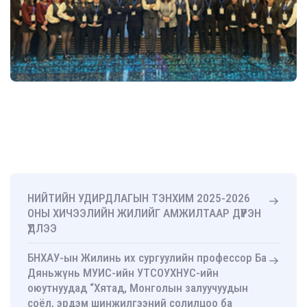
НИЙТИЙН УДИРДЛАГЫН ТЭНХИМ 2025-2026
ОНЫ ХИЧЭЭЛИЙН ЖИЛИЙГ АМЖИЛТААР ДҮҮРЭН
ҮДЛЭЭ
БНХАУ-ын Жилинь их сургуулийн профессор Ба
Дяньжүнь МУИС-ийн УТСОУХНУС-ийн
оюутнуудад “Хятад, Монголын залуучуудын
соёл, эрдэм шинжилгээний солилцоо ба