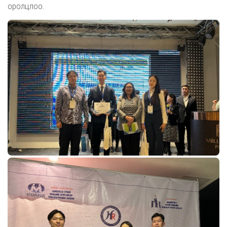
оролцлоо.