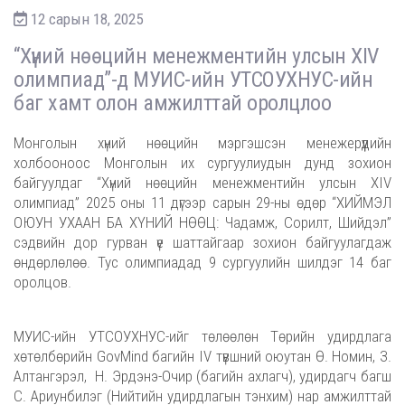
12 сарын 18, 2025
“Хүний нөөцийн менежментийн улсын XIV
олимпиад”-д МУИС-ийн УТСОУХНУС-ийн
баг хамт олон амжилттай оролцлоо
Монголын хүний нөөцийн мэргэшсэн менежерүүдийн
холбооноос Монголын их сургуулиудын дунд зохион
байгуулдаг “Хүний нөөцийн менежментийн улсын XIV
олимпиад” 2025 оны 11 дүгээр сарын 29-ны өдөр “ХИЙМЭЛ
ОЮУН УХААН БА ХҮНИЙ НӨӨЦ: Чадамж, Сорилт, Шийдэл”
сэдвийн дор гурван үе шаттайгаар зохион байгуулагдаж
өндөрлөлөө. Тус олимпиадад 9 сургуулийн шилдэг 14 баг
оролцов.
МУИС-ийн УТСОУХНУС-ийг төлөөлөн Төрийн удирдлага
хөтөлбөрийн GovMind багийн IV түвшний оюутан Ө. Номин, З.
Алтангэрэл, Н. Эрдэнэ-Очир (багийн ахлагч), удирдагч багш
С. Ариунбилэг (Нийтийн удирдлагын тэнхим) нар амжилттай