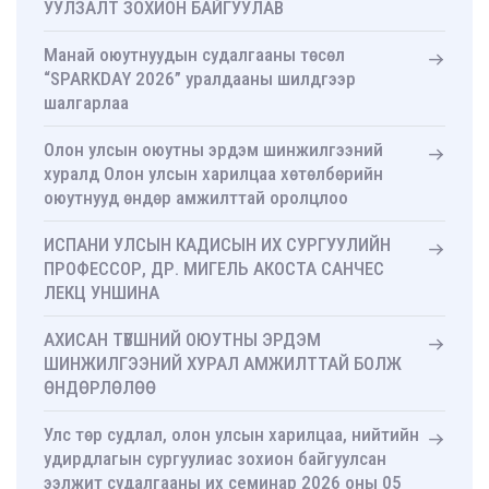
УУЛЗАЛТ ЗОХИОН БАЙГУУЛАВ
Манай оюутнуудын судалгааны төсөл
“SPARKDAY 2026” уралдааны шилдгээр
шалгарлаа
Олон улсын оюутны эрдэм шинжилгээний
хуралд Олон улсын харилцаа хөтөлбөрийн
оюутнууд өндөр амжилттай оролцлоо
ИСПАНИ УЛСЫН КАДИСЫН ИХ СУРГУУЛИЙН
ПРОФЕССОР, ДР. МИГЕЛЬ АКОСТА САНЧЕС
ЛЕКЦ УНШИНА
АХИСАН ТҮВШНИЙ ОЮУТНЫ ЭРДЭМ
ШИНЖИЛГЭЭНИЙ ХУРАЛ АМЖИЛТТАЙ БОЛЖ
ӨНДӨРЛӨЛӨӨ
Улс төр судлал, олон улсын харилцаа, нийтийн
удирдлагын сургуулиас зохион байгуулсан
ээлжит судалгааны их семинар 2026 оны 05