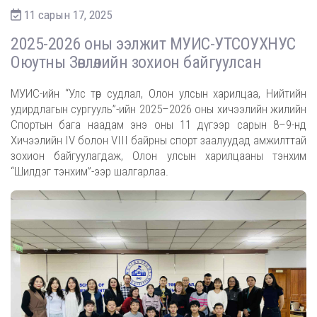
11 сарын 17, 2025
2025-2026 оны ээлжит МУИС-УТСОУХНУС
Оюутны Зөвлөлийн зохион байгуулсан
МУИС-ийн “Улс төр судлал, Олон улсын харилцаа, Нийтийн
удирдлагын сургууль”-ийн 2025–2026 оны хичээлийн жилийн
Спортын бага наадам энэ оны 11 дүгээр сарын 8–9-нд
Хичээлийн IV болон VIII байрны спорт заалуудад амжилттай
зохион байгуулагдаж, Олон улсын харилцааны тэнхим
“Шилдэг тэнхим”-ээр шалгарлаа.