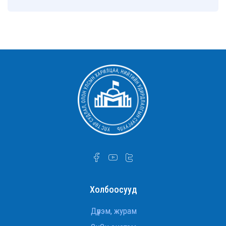
Сургуулийн Нийтийн удирдлагын ахисан
түвшний сургууль-тай хамтын ажиллагааны
санамж бичиг байгууллаа
УТСОУХНУС-ийн Улс төр судлалын тэнхимийн
ахмад багш Д.Оюунчимэг Хөдөлмөрийн
гавьяаны улаан тугийн одонгоор шагнууллаа
УТСОУХНУС-ийн Улс төр судлалын тэнхимийн
ахмад багш Д.Оюунчимэг Хөдөлмөрийн
гавьяаны улаан тугийн одонгоор шагнууллаа.
УТСОУХНУС-ийн Улс төр судлалын тэнхимийн
ахмад багш Д.Оюунчимэг Хөдөлмөрийн
гавьяаны улаан тугийн одонгоор шагнууллаа
Дэд профессор Ж.Баттөр төрийн дээд шагнал
хүртлээ
Холбоосууд
Гадаад хэргийн сайд асан, ОББЭЭС
Л.Эрдэнэчулуун сайд
Дүрэм, журам