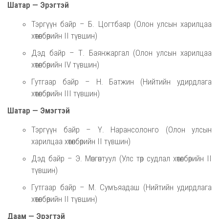
Шатар — Эрэгтэй
Тэргүүн байр – Б. Цогтбаяр (Олон улсын харилцаа
хөтөлбөрийн II түвшин)
Дэд байр – Т. Баянжаргал (Олон улсын харилцаа
хөтөлбөрийн IV түвшин)
Гутгаар байр – Н. Батжин (Нийтийн удирдлага
хөтөлбөрийн III түвшин)
Шатар — Эмэгтэй
Тэргүүн байр – Ү. Нарансолонго (Олон улсын
харилцаа хөтөлбөрийн II түвшин)
Дэд байр – Э. Мөнгөнтуул (Улс төр судлал хөтөлбөрийн II
түвшин)
Гутгаар байр – М. Сумъяадаш (Нийтийн удирдлага
хөтөлбөрийн II түвшин)
Даам — Эрэгтэй