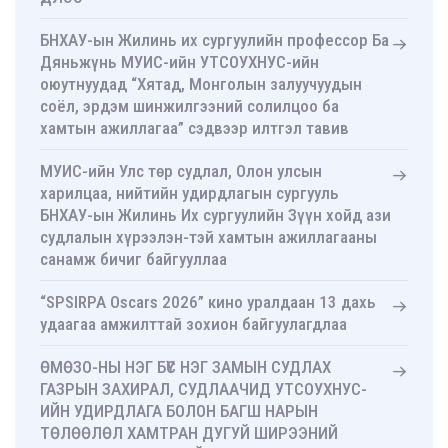
БНХАУ-ын Жилинь их сургуулийн профессор Ба
Дяньжүнь МУИС-ийн УТСОУХНУС-ийн
оюутнуудад “Хятад, Монголын залуучуудын
соёл, эрдэм шинжилгээний солилцоо ба
хамтын ажиллагаа” сэдвээр илтгэл тавив
МУИС-ийн Улс төр судлал, Олон улсын
харилцаа, нийтийн удирдлагын сургууль
БНХАУ-ын Жилинь Их сургуулийн Зүүн хойд ази
судлалын хүрээлэн-тэй хамтын ажиллагааны
санамж бичиг байгууллаа
“SPSIRPA Oscars 2026” кино уралдаан 13 дахь
удаагаа амжилттай зохион байгуулагдлаа
ӨМӨЗО-НЫ НЭГ БҮС НЭГ ЗАМЫН СУДЛАХ
ГАЗРЫН ЗАХИРАЛ, СУДЛААЧИД УТСОУХНУС-
ИЙН УДИРДЛАГА БОЛОН БАГШ НАРЫН
ТӨЛӨӨЛӨЛ ХАМТРАН ДУГУЙ ШИРЭЭНИЙ