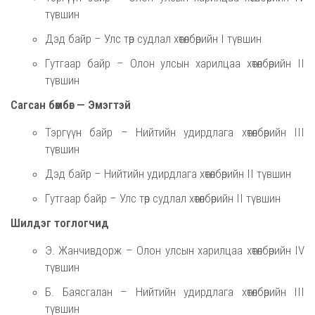
түвшин
Дэд байр – Улс төр судлал хөтөлбөрийн I түвшин
Гутгаар байр – Олон улсын харилцаа хөтөлбөрийн II
түвшин
Сагсан бөмбөг — Эмэгтэй
Тэргүүн байр – Нийтийн удирдлага хөтөлбөрийн III
түвшин
Дэд байр – Нийтийн удирдлага хөтөлбөрийн II түвшин
Гутгаар байр – Улс төр судлал хөтөлбөрийн II түвшин
Шилдэг тоглогчид
Э. Жанчивдорж – Олон улсын харилцаа хөтөлбөрийн IV
түвшин
Б. Баясгалан – Нийтийн удирдлага хөтөлбөрийн III
түвшин