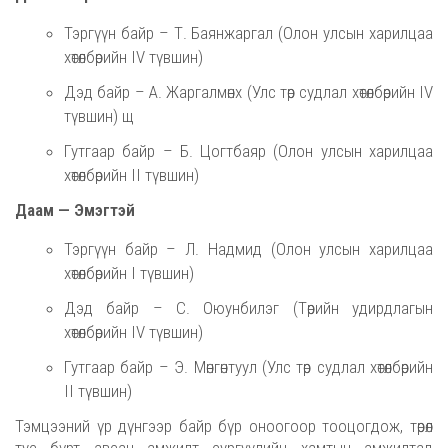
Тэргүүн байр – Т. Баянжаргал (Олон улсын харилцаа
хөтөлбөрийн IV түвшин)
Дэд байр – А. Жаргалмөнх (Улс төр судлал хөтөлбөрийн IV
түвшин) щ
Гутгаар байр – Б. Цогтбаяр (Олон улсын харилцаа
хөтөлбөрийн II түвшин)
Даам — Эмэгтэй
Тэргүүн байр – Л. Надмид (Олон улсын харилцаа
хөтөлбөрийн I түвшин)
Дэд байр – С. Оюунбилэг (Төрийн удирдлагын
хөтөлбөрийн IV түвшин)
Гутгаар байр – Э. Мөнгөнтуул (Улс төр судлал хөтөлбөрийн
II түвшин)
Тэмцээний үр дүнгээр байр бүр оноогоор тооцогдож, төрөл
тус бүрт авсан амжилт сургуулийн хамтын амжилтад