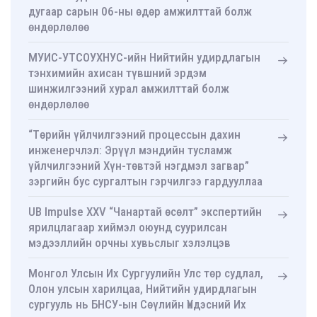
дугаар сарын 06-ны өдөр амжилттай болж
өндөрлөлөө
МУИС-УТСОУХНУС-ийн Нийтийн удирдлагын
тэнхимийн ахисан түвшний эрдэм
шинжилгээний хурал амжилттай болж
өндөрлөлөө
“Төрийн үйлчилгээний процессын дахин
инженерчлэл: Эрүүл мэндийн тусламж
үйлчилгээний Хүн-төвтэй нэгдмэл загвар”
зэргийн бус сургалтын гэрчилгээ гардууллаа
UB Impulse XXV “Чанартай өсөлт” экспертийн
ярилцлагаар хиймэл оюунд суурилсан
мэдээллийн орчны хувьслыг хэлэлцэв
Монгол Улсын Их Сургуулийн Улс төр судлал,
Олон улсын харилцаа, Нийтийн удирдлагын
сургууль нь БНСУ-ын Сөүлийн Үндэсний Их