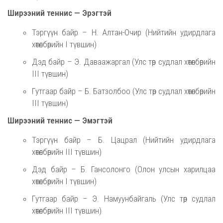
Ширээний теннис — Эрэгтэй
Тэргүүн байр – Н. Алтан-Очир (Нийтийн удирдлага
хөтөлбөрийн I түвшин)
Дэд байр – Э. Даваажаргал (Улс төр судлал хөтөлбөрийн
III түвшин)
Гутгаар байр – Б. Батзолбоо (Улс төр судлал хөтөлбөрийн
III түвшин)
Ширээний теннис — Эмэгтэй
Тэргүүн байр – Б. Цацрал (Нийтийн удирдлага
хөтөлбөрийн III түвшин)
Дэд байр – Б. Гансолонго (Олон улсын харилцаа
хөтөлбөрийн I түвшин)
Гутгаар байр – Э. Намуунбайгаль (Улс төр судлал
хөтөлбөрийн III түвшин)