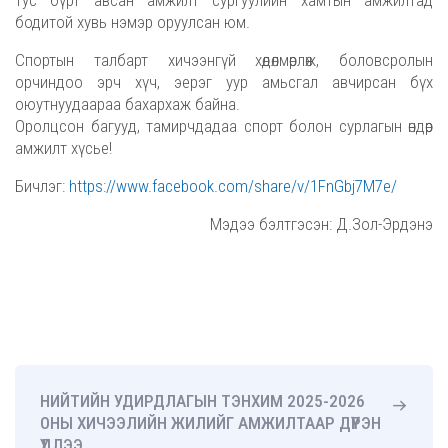
бодитой хувь нэмэр оруулсан юм.
Спортын талбарт хичээнгүй хөдөлмөрлөж, боловсролын
орчиндоо эрч хүч, эерэг уур амьсгал авчирсан бүх
оюутнуудаараа бахархаж байна.
Оролцсон багууд, тамирчдадаа спорт болон сурлагын өндөр
амжилт хүсье!
Бичлэг:
https://www.facebook.com/share/v/1FnGbj7M7e/
Мэдээ бэлтгэсэн: Д.Зол-Эрдэнэ
НИЙТИЙН УДИРДЛАГЫН ТЭНХИМ 2025-2026
ОНЫ ХИЧЭЭЛИЙН ЖИЛИЙГ АМЖИЛТААР ДҮҮРЭН
ҮДЛЭЭ