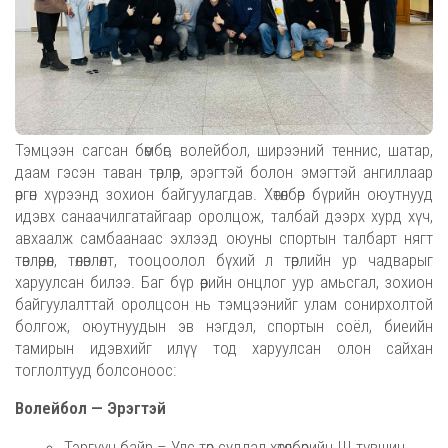
Тэмцээн сагсан бөмбөг, волейбол, ширээний теннис, шатар,
даам гэсэн таван төрлөөр, эрэгтэй болон эмэгтэй ангиллаар
өргөн хүрээнд зохион байгуулагдав. Хөтөлбөр бүрийн оюутнууд
идэвх санаачилгатайгаар оролцож, талбай дээрх хурд хүч,
авхаалж самбаанаас эхлээд оюуны спортын талбарт нягт
төвлөрөл, төлөвлөлт, тооцоолол бүхий л төрлийн ур чадварыг
харуулсан билээ. Баг бүр өөрийн онцлог уур амьсгал, зохион
байгуулалттай оролцсон нь тэмцээнийг улам сонирхолтой
болгож, оюутнуудын эв нэгдэл, спортын соёл, биеийн
тамирын идэвхийг илүү тод харуулсан олон сайхан
тоглолтууд болсоноос:
Волейбол — Эрэгтэй
Тэргүүн байр – Улс төр судлал хөтөлбөрийн III түвшин