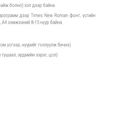
 байж болно) хэл дээр байна.
 программ дээр Times New Roman фонт, үсгийн
0, А4 хэмжээний 8-15 нүүр байна.
ом үсгээр, нүүрийг голлуулж бичнэ)
 тушаал, эрдмийн зэрэг, цол)