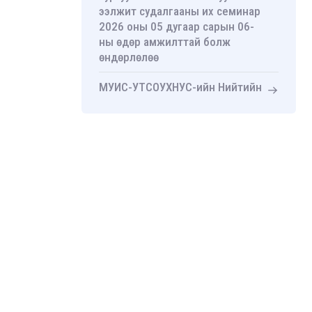
ээлжит судалгааны их семинар
2026 оны 05 дугаар сарын 06-
ны өдөр амжилттай болж
өндөрлөлөө
МУИС-УТСОУХНУС-ийн Нийтийн
удирдлагын тэнхимийн ахисан
түвшний эрдэм шинжилгээний
хурал амжилттай болж
өндөрлөлөө
“Төрийн үйлчилгээний
процессын дахин инженерчлэл:
Эрүүл мэндийн тусламж
үйлчилгээний Хүн-төвтэй
нэгдмэл загвар” зэргийн бус
сургалтын гэрчилгээ гардууллаа
UB Impulse XXV “Чанартай өсөлт”
экспертийн ярилцлагаар