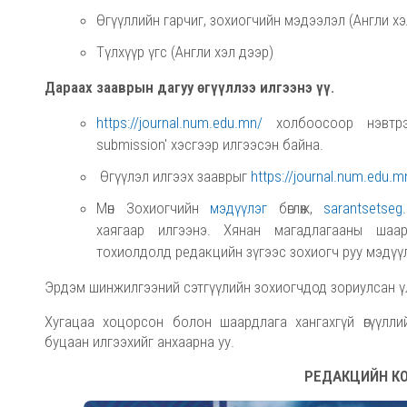
Өгүүллийн гарчиг, зохиогчийн мэдээлэл (Англи хэ
Түлхүүр үгс (Англи хэл дээр)
Дараах зааврын дагуу өгүүллээ илгээнэ үү.
https://journal.num.edu.mn/
холбоосоор нэвтрэ
submission' хэсгээр илгээсэн байна.
Өгүүлэл илгээх зааврыг
https://journal.num.edu.m
Мөн Зохиогчийн
мэдүүлэг
бөглөж,
sarantsetse
хаягаар илгээнэ. Хянан магадлагааны шаар
тохиолдолд редакцийн зүгээс зохиогч руу мэдүүл
Эрдэм шинжилгээний сэтгүүлийн зохиогчдод зориулсан ү
Хугацаа хоцорсон болон шаардлага хангахгүй өгүүлли
буцаан илгээхийг анхаарна уу.
РЕДАКЦИЙН К