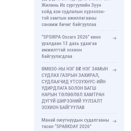
Жилинь Их сургуулийн Зүүн
хойд ази судлалын хүрээлэн-
тэй хамтын ажиллагааны
санамж бичиг байгууллаа
“SPSIRPA Oscars 2026” кино
уралдаан 13 дахь удаагаа
амжилттай зохион
байгуулагдлаа
ӨМӨЗО-НЫ НЭГ БҮС НЭГ ЗАМЫН
СУДЛАХ ГАЗРЫН ЗАХИРАЛ,
СУДЛААЧИД УТСОУХНУС-ИЙН
УДИРДЛАГА БОЛОН БАГШ
НАРЫН ТӨЛӨӨЛӨЛ ХАМТРАН
ДУГУЙ ШИРЭЭНИЙ УУЛЗАЛТ
ЗОХИОН БАЙГУУЛАВ
Манай оюутнуудын судалгааны
төсөл “SPARKDAY 2026”