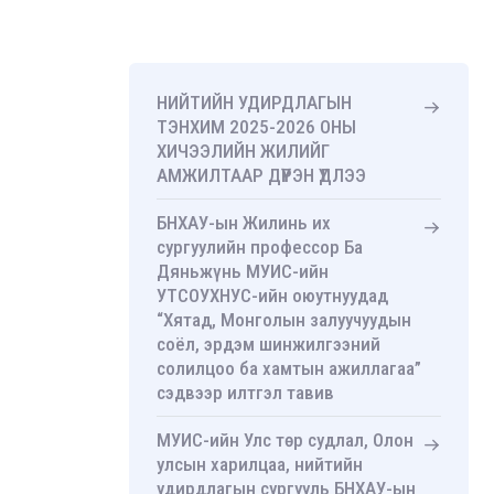
НИЙТИЙН УДИРДЛАГЫН
ТЭНХИМ 2025-2026 ОНЫ
ХИЧЭЭЛИЙН ЖИЛИЙГ
АМЖИЛТААР ДҮҮРЭН ҮДЛЭЭ
БНХАУ-ын Жилинь их
сургуулийн профессор Ба
Дяньжүнь МУИС-ийн
УТСОУХНУС-ийн оюутнуудад
“Хятад, Монголын залуучуудын
соёл, эрдэм шинжилгээний
солилцоо ба хамтын ажиллагаа”
сэдвээр илтгэл тавив
МУИС-ийн Улс төр судлал, Олон
улсын харилцаа, нийтийн
удирдлагын сургууль БНХАУ-ын