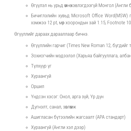
Өгүүлэл нь урьд өмнө хэвлэгдээгүй Монгол (Англи
Бичиглэлийн хувьд Microsoft Office Word(MSW)
хэмжээ 12 pt, мөр хоорондын зай 1.15, Footnote 1
Өгүүллийг дараах дарааллаар бичнэ.
Өгүүллийн гарчиг (Times New Roman 12, бүгдийг т
Зохиогчийн мэдээлэл (Харьяа байгууллага, албан
Түлхүүр үг
Хураангуй
Оршил
Үндсэн хэсэг: Онол, арга зүй, Үр дүн
Дүгнэлт, санал, зөвлөмж
Ашигласан бүтээлийн жагсаалт (APA стандарт)
Хураангуй (Англи хэл дээр)