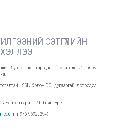
ЛГЭЭНИЙ СЭТГҮҮЛИЙН
 ЭХЭЛЛЭЭ
жил бүр эрхлэн гаргадаг “Политологи” эрдэм
на.
тгэлтэй, ISSN болон DOI дугаартай, дотоодод
, Баасан гараг, 17:00 цаг хүртэл
m.edu.mn
, 976-95929294)