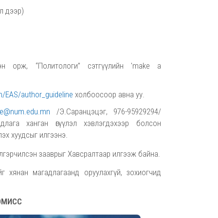
л дээр)
н орж, “Политологи” сэтгүүлийн 'make a
n/EAS/author_guideline
холбоосоор авна уу.
g.e@num.edu.mn
/Э.Саранцэцэг, 976-95929294/
длага ханган өгүүлэл хэвлэгдэхээр болсон
эх хуудсыг илгээнэ.
лгэрчилсэн зааврыг Хавсралтаар илгээж байна.
йг хянан магадлагаанд оруулахгүй, зохиогчид
ОМИСС