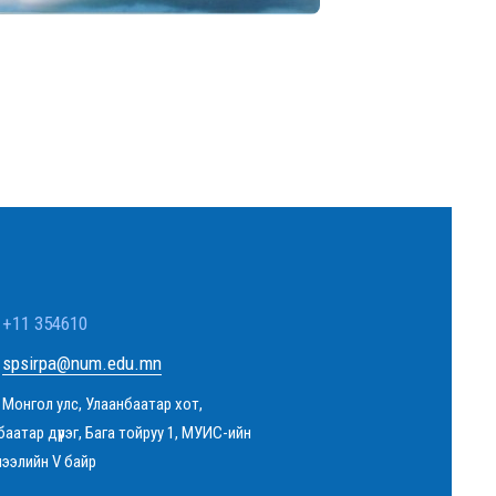
+11 354610
spsirpa@num.edu.mn
Монгол улс, Улаанбаатар хот,
баатар дүүрэг, Бага тойруу 1, МУИС-ийн
чээлийн V байр