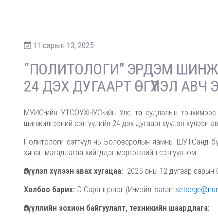
11 сарын 13, 2025
“ПОЛИТОЛОГИ” ЭРДЭМ ШИНЖИ
24 ДЭХ ДУГААРТ ӨГҮҮЛЭЛ АВЧ
МУИС-ийн УТСОУХНУС-ийн Улс төр судлалын тэнхимээс 
шинжилгээний сэтгүүлийн 24 дэх дугаарт өгүүлэл хүлээн ав
Политологи сэтгүүл нь Боловсролын яамны ШУТСанд бүр
хянан магадлагаа хийгддэг мэргэжлийн сэтгүүл юм.
Өгүүлэл хүлээн авах хугацаа:
2025 оны 12 дугаар сарын 05
Холбоо барих:
Э.Саранцэцэг (И-мэйл:
sarantsetsege@nu
Өгүүллийн зохион байгуулалт, техникийн шаардлага: