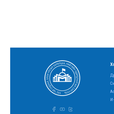
судлалын тэнхимийн ахмад
багш Д.Оюунчимэг Хөдөлмөрийн
гавьяаны улаан тугийн
одонгоор шагнууллаа.
УТСОУХНУС-ийн Улс төр
судлалын тэнхимийн ахмад
багш Д.Оюунчимэг Хөдөлмөрийн
гавьяаны улаан тугийн
одонгоор шагнууллаа
Дэд профессор Ж.Баттөр
Х
төрийн дээд шагнал хүртлээ
Дү
Гадаад хэргийн сайд асан,
ОББЭЭС Л.Эрдэнэчулуун сайд
С
Ас
INTERNATIONAL RELATIONS
STUDENTS VISIT THE U.S.
И
EMBASSY IN ULAANBAATAR