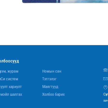
олбоосууд
рэм, журам
Номын сан
иСи систем
Тэтгэлэг
уулт хариулт
Маягтууд
-мэйл шалгах
Холбоо барих
Сүх
хи