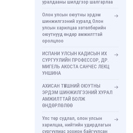
уралдааны шилдгээр шалгарлаа
Олон улсын оюутны эрдэм
шинжилгээний хуралд Олон
улсын харилцаа хөтөлбөрийн
оюутнууд өндөр амжилттай
оролцлоо
ИСПАНИ УЛСЫН КАДИСЫН ИХ
СУРГУУЛИЙН ПРОФЕССОР, ДР.
МИГЕЛЬ АКОСТА САНЧЕС ЛЕКЦ
УНШИНА
АХИСАН ТҮВШНИЙ ОЮУТНЫ
ЭРДЭМ ШИНЖИЛГЭЭНИЙ ХУРАЛ
АМЖИЛТТАЙ БОЛЖ
ӨНДӨРЛӨЛӨӨ
Улс төр судлал, олон улсын
харилцаа, нийтийн удирдлагын
сургуулиас зохион байгуулсан