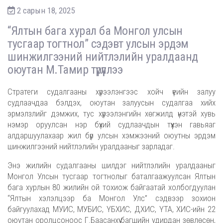
2 сарын 18, 2025
“Ялтын бага хурал ба Монгол улсын
тусгаар тогтнол” сэдэвт улсын эрдэм
шинжилгээний нийтлэлийн уралдаанд
оюутан М.Тамир түрүүллээ
Стратеги судалгааны хүрээлэнгээс хойч үеийн залуу
судлаачдаа бэлдэх, оюутан залуусын судалгаа хийх
эрмэлзлийг дэмжих, тус хүрээлэнгийн хөгжилд үнэтэй хувь
нэмэр оруулсан нэр бүхий судлаачдын түүхэн гавьяаг
алдаршуулахаар жил бүр улсын хэмжээний оюутны эрдэм
шинжилгээний нийтлэлийн уралдааныг зарладаг.
Энэ жилийн судалгааны шилдэг нийтлэлийн уралдааныг
Монгол Улсын тусгаар тогтнолыг баталгаажуулсан Ялтын
бага хурлын 80 жилийн ой тохиож байгаатай холбогдуулан
“Ялтын хэлэлцээр ба Монгол Улс” сэдвээр зохион
байгуулахад МУИС, МУБИС, ҮБХИС, ДХИС, ҮТА, ХИС-ийн 22
оюутан оролцсоноос Г.Баасанхүү багшийн удирдан зөвлөсөн,