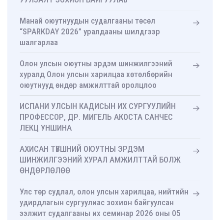
Манай оюутнуудын судалгааны төсөл
“SPARKDAY 2026” уралдааны шилдгээр
шалгарлаа
Олон улсын оюутны эрдэм шинжилгээний
хуралд Олон улсын харилцаа хөтөлбөрийн
оюутнууд өндөр амжилттай оролцлоо
ИСПАНИ УЛСЫН КАДИСЫН ИХ СУРГУУЛИЙН
ПРОФЕССОР, ДР. МИГЕЛЬ АКОСТА САНЧЕС
ЛЕКЦ УНШИНА
АХИСАН ТҮВШНИЙ ОЮУТНЫ ЭРДЭМ
ШИНЖИЛГЭЭНИЙ ХУРАЛ АМЖИЛТТАЙ БОЛЖ
ӨНДӨРЛӨЛӨӨ
Улс төр судлал, олон улсын харилцаа, нийтийн
удирдлагын сургуулиас зохион байгуулсан
ээлжит судалгааны их семинар 2026 оны 05