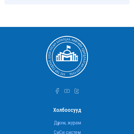
түвшний сургууль-тай хамтын ажиллагааны
санамж бичиг байгууллаа
УТСОУХНУС-ийн Улс төр судлалын тэнхимийн
ахмад багш Д.Оюунчимэг Хөдөлмөрийн
гавьяаны улаан тугийн одонгоор шагнууллаа
УТСОУХНУС-ийн Улс төр судлалын тэнхимийн
ахмад багш Д.Оюунчимэг Хөдөлмөрийн
гавьяаны улаан тугийн одонгоор шагнууллаа.
УТСОУХНУС-ийн Улс төр судлалын тэнхимийн
ахмад багш Д.Оюунчимэг Хөдөлмөрийн
гавьяаны улаан тугийн одонгоор шагнууллаа
Дэд профессор Ж.Баттөр төрийн дээд шагнал
хүртлээ
Холбоосууд
Гадаад хэргийн сайд асан, ОББЭЭС
Л.Эрдэнэчулуун сайд
Дүрэм, журам
СиСи систем