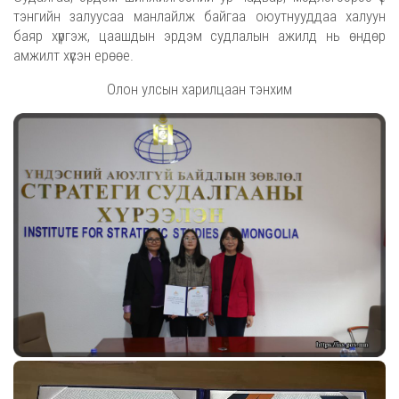
тэнгийн залуусаа манлайлж байгаа оюутнууддаа халуун
баяр хүргэж, цаашдын эрдэм судлалын ажилд нь өндөр
амжилт хүсэн ерөөе.
Олон улсын харилцаан тэнхим