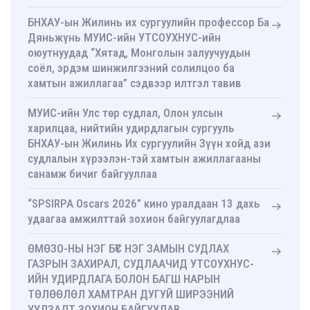
БНХАУ-ын Жилинь их сургуулийн профессор Ба
Дяньжүнь МУИС-ийн УТСОУХНУС-ийн
оюутнуудад “Хятад, Монголын залуучуудын
соёл, эрдэм шинжилгээний солилцоо ба
хамтын ажиллагаа” сэдвээр илтгэл тавив
МУИС-ийн Улс төр судлал, Олон улсын
харилцаа, нийтийн удирдлагын сургууль
БНХАУ-ын Жилинь Их сургуулийн Зүүн хойд ази
судлалын хүрээлэн-тэй хамтын ажиллагааны
санамж бичиг байгууллаа
“SPSIRPA Oscars 2026” кино уралдаан 13 дахь
удаагаа амжилттай зохион байгуулагдлаа
ӨМӨЗО-НЫ НЭГ БҮС НЭГ ЗАМЫН СУДЛАХ
ГАЗРЫН ЗАХИРАЛ, СУДЛААЧИД УТСОУХНУС-
ИЙН УДИРДЛАГА БОЛОН БАГШ НАРЫН
ТӨЛӨӨЛӨЛ ХАМТРАН ДУГУЙ ШИРЭЭНИЙ
УУЛЗАЛТ ЗОХИОН БАЙГУУЛАВ