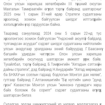
Олон улсын харилцаа хөтөлбөрийн III түвшний оюутан
Махгалын Тамираагийн өгүүлэл тэргүүн байранд шалгарсныг
2025 оны 1 сарын 31-ний өдөр Стратеги судалгааны
хүрээлэнд зохион байгуулсан шилдэг илтгэлүүдийн
хэлэлцүүлгийн үеэр гардуулсан байна.
Ташрамд сануулахад 2024 оны 5 сарын 22-нд тус
хүрээлэнгээс зохион байгуулсан “Үндэсний аюулгүй байдалд
тулгамдсан асуудал” сэдэвт шилдэг судалгааны нийтлэлийн
улсын анхдугаар уралдааны эхний байруудад Г.Баасанхүү
багшийн удирдан чиглүүлсэн Олон улсын харилцаа
хөтөлбөрийн оюутнууд шалгарсан амжилт үзүүлж байв.
Тухайлбал, тэргүүн байранд Б.Тэмүүлэнгийн “Хятадын сэтгэхүйн
дайны стратеги”, дэд байранд Н.Анударийн “Хятад мөрөөдөл
ба БНХАУ-ын соёлын гадаад бодлогын Монгол дах нөлөө”,
гутгаар байранд Г.Алтанхишигийн “Бүс нутгийн шинэ “дунд
гүрэн” Казахстан Монгол улсын “жинхэнэ гуравдагч хөрш
байх боломж ба сорилт” сэдэвт судалгааны өгүүллүүд
шалгарсан билээ.
Судалгаа, эрдэм шинжилгээний ур чадвар, мэдлэгээрээ үе