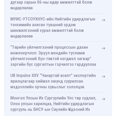
дугаар сарын 06-ны өдөр амжилттай болж
өндөрлөлөө
МУИС-УТСОУХНУС-ийн Нийтийн удирдлагын
тэнхимийн ахисан түвшний эрдэм
шинжилгээний хурал амжилттай болж
өндөрлөлөө
“Төрийн үйлчилгээний процессын дахин
инженерчлэл: Эрүүл мэндийн тусламж
үйлчилгээний Хүн-төвтэй нэгдмэл загвар”
зэргийн бус сургалтын гэрчилгээ гардууллаа
UB Impulse XXV “Чанартай өсөлт” экспертийн
ярилцлагаар хиймэл оюунд суурилсан
мэдээллийн орчны хувьслыг хэлэлцэв
Монгол Улсын Их Сургуулийн Улс төр судлал,
Олон улсын харилцаа, Нийтийн удирдлагын
сургууль нь БНСУ-ын Сөүлийн Үндэсний Их
Сургуулийн Нийтийн удирдлагын ахисан