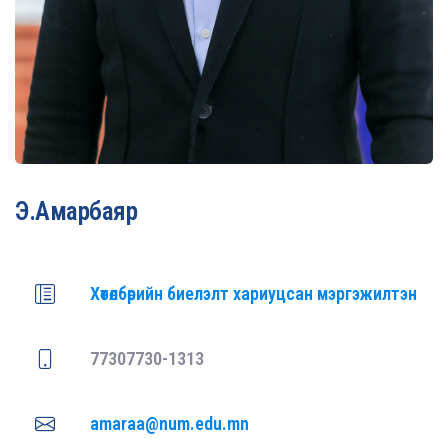
Э.Амарбаяр
Хөтөлбөрийн биелэлт хариуцсан мэргэжилтэн
77307730-1313
amaraa@num.edu.mn