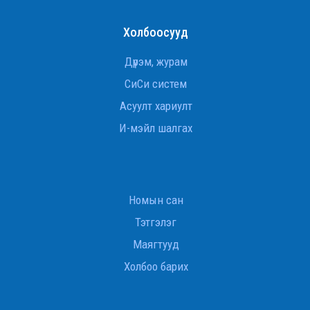
Холбоосууд
Дүрэм, журам
СиСи систем
Асуулт хариулт
И-мэйл шалгах
Номын сан
Тэтгэлэг
Маягтууд
Холбоо барих