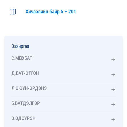
Хичээлийн байр 5 – 201
Захиргаа
С.МӨНХБАТ
Д.БАТ-ОТГОН
Л.ОЮУН-ЭРДЭНЭ
Б.БАТДЭЛГЭР
О.ОДСҮРЭН