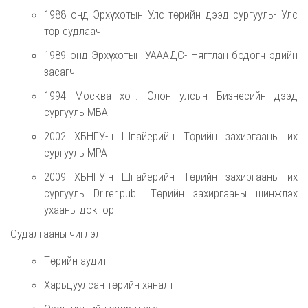
1988 онд Эрхүү хотын Улс төрийн дээд сургууль- Улс
төр судлаач
1989 онд Эрхүү хотын УАААДС- Нягтлан бодогч эдийн
засагч
1994 Москва хот. Олон улсын Бизнесийн дээд
сургууль MBA
2002 ХБНГУ-н Шпайерийн Төрийн захиргааны их
сургууль MPA
2009 ХБНГУ-н Шпайерийн Төрийн захиргааны их
сургууль Dr.rer.publ. Төрийн захиргааны шинжлэх
ухааны доктор
Судалгааны чиглэл
Төрийн аудит
Харьцуулсан төрийн хяналт