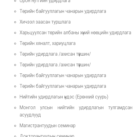
Орон нутгийн удирдлага
Төрийн байгууллагын чанарын удирдлага
Хичээл заасан туршлага
Харьцуулсан төрийн албаны хүний нөөцийн удирдлага
Төрийн хяналт, хариуцлага
Төрийн удирдлага /ахисан түвшин/
Төрийн удирдлага /ахисан түвшин/
Төрийн байгууллагын чанарын удирдлага
Төрийн байгууллагын чанарын удирдлага
Нийтийн удирдлагын үндэс (Ерөнхий суурь)
Монгол улсын нийтийн удирдлагын тулгамдсан
асуудлууд
Магистрантуудын семинар
Докторантуудын семинар