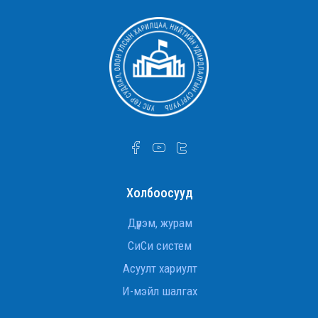
Холбоосууд
Дүрэм, журам
СиСи систем
Асуулт хариулт
И-мэйл шалгах