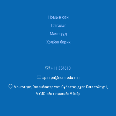
Номын сан
Тэтгэлэг
Маягтууд
Холбоо барих
+11 354610
spsirpa@num.edu.mn
Монгол улс, Улаанбаатар хот, Сүхбаатар дүүрэг, Бага тойруу 1,
МУИС-ийн хичээлийн V байр