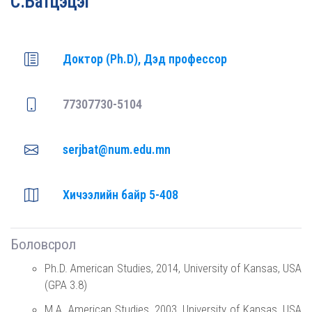
С.Батцэцэг
Доктор (Ph.D), Дэд профессор
77307730-5104
serjbat@num.edu.mn
Хичээлийн байр 5-408
Боловсрол
Ph.D. American Studies, 2014, University of Kansas, USA
(GPA 3.8)
M.A. American Studies, 2003, University of Kansas, USA