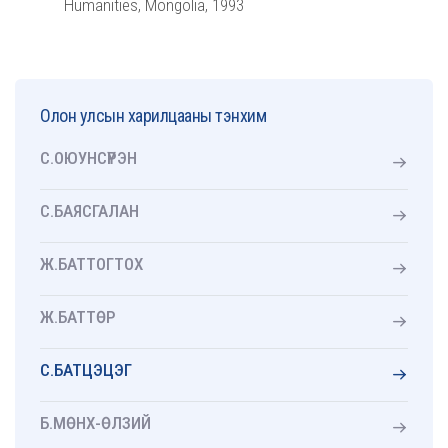
Humanities, Mongolia, 1993
Олон улсын харилцааны тэнхим
С.ОЮУНСҮРЭН
С.БАЯСГАЛАН
Ж.БАТТОГТОХ
Ж.БАТТӨР
С.БАТЦЭЦЭГ
Б.МӨНХ-ӨЛЗИЙ