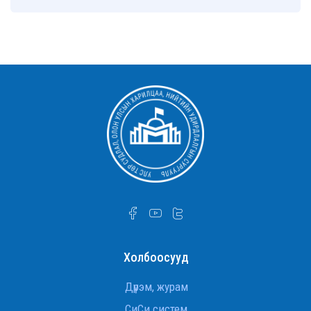
Холбоосууд
Дүрэм, журам
СиСи систем