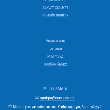
Асуулт хариулт
И-мэйл шалгах
Номын сан
Тэтгэлэг
Маягтууд
Холбоо барих
+11 354610
spsirpa@num.edu.mn
Монгол улс, Улаанбаатар хот, Сүхбаатар дүүрэг, Бага тойруу 1,