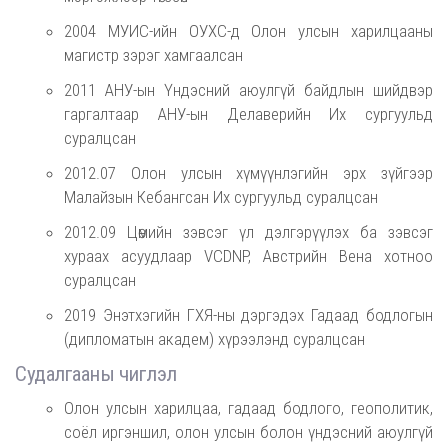
2004 МУИС-ийн ОУХС-д Олон улсын харилцааны
магистр зэрэг хамгаалсан
2011 АНУ-ын Үндэсний аюулгүй байдлын шийдвэр
гаргалтаар АНУ-ын Делаверийн Их сургуульд
суралцсан
2012.07 Олон улсын хүмүүнлэгийн эрх зүйгээр
Малайзын Кебангсан Их сургуульд суралцсан
2012.09 Цөмийн зэвсэг үл дэлгэрүүлэх ба зэвсэг
хураах асуудлаар VCDNP, Австрийн Вена хотноо
суралцсан
2019 Энэтхэгийн ГХЯ-ны дэргэдэх Гадаад бодлогын
(дипломатын академ) хүрээлэнд суралцсан
Судалгааны чиглэл
Олон улсын харилцаа, гадаад бодлого, геополитик,
соёл иргэншил, олон улсын болон үндэсний аюулгүй