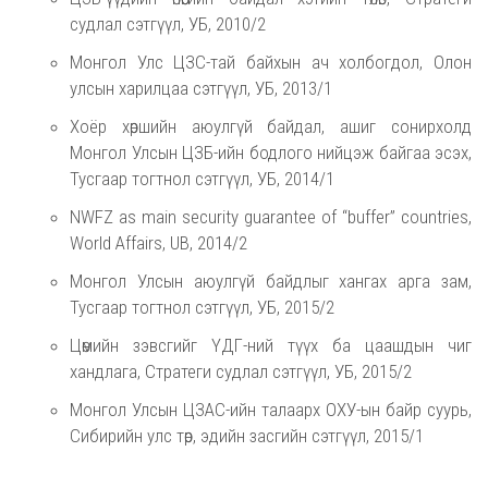
судлал сэтгүүл, УБ, 2010/2
Монгол Улс ЦЗС-тай байхын ач холбогдол, Олон
улсын харилцаа сэтгүүл, УБ, 2013/1
Хоёр хөршийн аюулгүй байдал, ашиг сонирхолд
Монгол Улсын ЦЗБ-ийн бодлого нийцэж байгаа эсэх,
Тусгаар тогтнол сэтгүүл, УБ, 2014/1
NWFZ as main security guarantee of “buffer” countries,
World Affairs, UB, 2014/2
Монгол Улсын аюулгүй байдлыг хангах арга зам,
Тусгаар тогтнол сэтгүүл, УБ, 2015/2
Цөмийн зэвсгийг ҮДГ-ний түүх ба цаашдын чиг
хандлага, Стратеги судлал сэтгүүл, УБ, 2015/2
Монгол Улсын ЦЗАС-ийн талаарх ОХУ-ын байр суурь,
Сибирийн улс төр, эдийн засгийн сэтгүүл, 2015/1