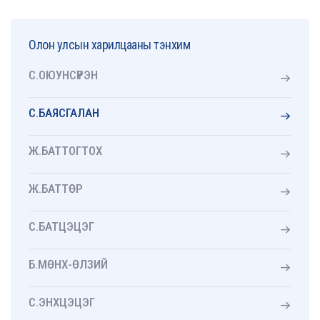
Олон улсын харилцааны тэнхим
С.ОЮУНСҮРЭН
С.БАЯСГАЛАН
Ж.БАТТОГТОХ
Ж.БАТТӨР
С.БАТЦЭЦЭГ
Б.МӨНХ-ӨЛЗИЙ
С.ЭНХЦЭЦЭГ