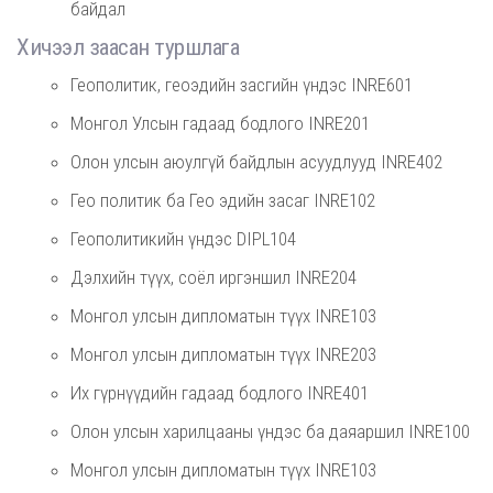
байдал
Хичээл заасан туршлага
Геополитик, геоэдийн засгийн үндэс INRE601
Монгол Улсын гадаад бодлого INRE201
Олон улсын аюулгүй байдлын асуудлууд INRE402
Гео политик ба Гео эдийн засаг INRE102
Геополитикийн үндэс DIPL104
Дэлхийн түүх, соёл иргэншил INRE204
Монгол улсын дипломатын түүх INRE103
Монгол улсын дипломатын түүх INRE203
Их гүрнүүдийн гадаад бодлого INRE401
Олон улсын харилцааны үндэс ба даяаршил INRE100
Монгол улсын дипломатын түүх INRE103