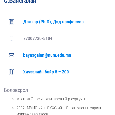
С.Баясгалан
Доктор (Ph.D), Дэд профессор
77307730-5104
bayasgalan@num.edu.mn
Хичээлийн байр 5 – 200
Боловсрол
Монгол-Оросын хамтарсан 3-р сургууль
2002 МУИС-ийн ОУХС-ийг Олон улсын харилцааны
мэргэжлээр төгссөн