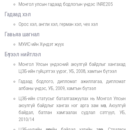
Монгол улсын гадаад бодлогын үндэс INRE205
Гадаад хэл
Орос хэл, англи хэл, герман хэл, чех хэл
Гавьяа шагнал
МУИС-ийн Хүндэт жуух
Бүтээл нийтлэл
Монгол Улсын үндэсний аюулгүй байдлыг хангахад
ЦЗБ-ийн гүйцэтгэх үүрэг, УБ, 2008, хамтын бүтээл
Гадаад бодлого, дипломат ажиллагаа, дипломат
албаны үндэс, УБ, 2009, хамтын бүтээл
ЦЗБ-ийн статусыг баталгаажуулах нь Монгол Улсын
аюулгүй байдлыг хангах нэг арга зам мөн, Аюулгүй
байдал, батлан хамгаалах судлал сэтгүүл, УБ,
2010/14
ЦЗБ-үүдийн өнөөгийн байдал хэтийн төлөв, Стратеги