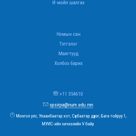
И-мэйл шалгах
Номын сан
Тэтгэлэг
Маягтууд
Холбоо барих
+11 354610
spsirpa@num.edu.mn
Монгол улс, Улаанбаатар хот, Сүхбаатар дүүрэг, Бага тойруу 1,
МУИС-ийн хичээлийн V байр