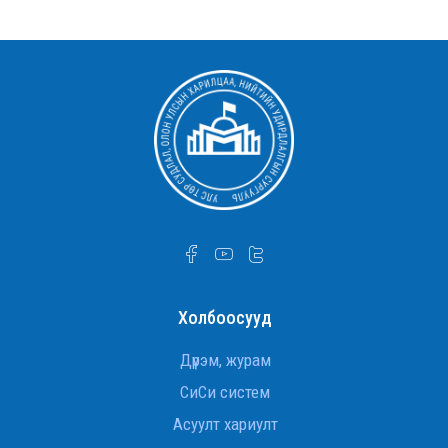
Холбоосууд
Дүрэм, журам
СиСи систем
Асуулт хариулт