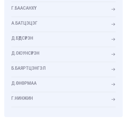
Г.БААСАНХҮҮ
А.БАТЦЭЦЭГ
Д.БҮДСҮРЭН
Д.ОЮУНСҮРЭН
Б.БАЯРТЦЭНГЭЛ
Д.ӨНӨРМАА
Г.НИНЖИН