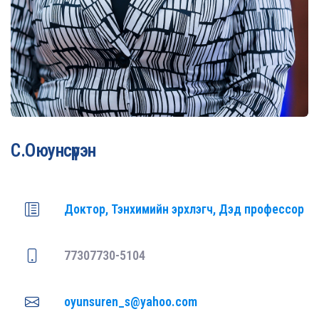
С.Оюунсүрэн
Доктор, Тэнхимийн эрхлэгч, Дэд профессор
77307730-5104
oyunsuren_s@yahoo.com