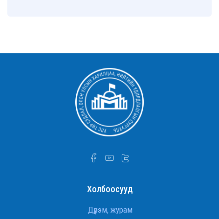
Холбоосууд
Дүрэм, журам