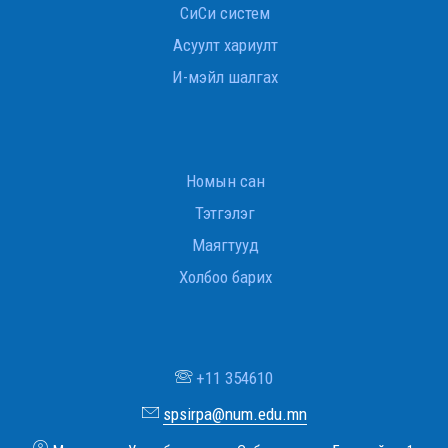
СиСи систем
Асуулт хариулт
И-мэйл шалгах
Номын сан
Тэтгэлэг
Маягтууд
Холбоо барих
+11 354610
spsirpa@num.edu.mn