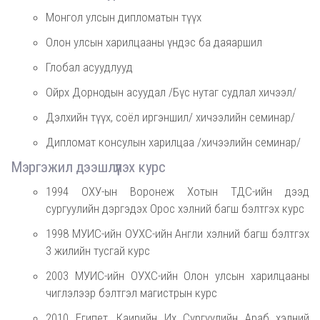
Монгол улсын дипломатын түүх
Олон улсын харилцааны үндэс ба даяаршил
Глобал асуудлууд
Ойрх Дорнодын асуудал /Бүс нутаг судлал хичээл/
Дэлхийн түүх, соёл иргэншил/ хичээлийн семинар/
Дипломат консулын харилцаа /хичээлийн семинар/
Мэргэжил дээшлүүлэх курс
1994 ОХУ-ын Воронеж Хотын ТДС-ийн дээд
сургуулийн дэргэдэх Орос хэлний багш бэлтгэх курс
1998 МУИС-ийн ОУХС-ийн Англи хэлний багш бэлтгэх
3 жилийн тусгай курс
2003 МУИС-ийн ОУХС-ийн Олон улсын харилцааны
чиглэлээр бэлтгэл магистрын курс
2010 Египет, Каирийн Их Сургуулийн Араб хэлний