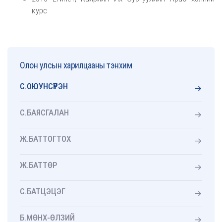
курс
Олон улсын харилцааны тэнхим
С.ОЮУНСҮРЭН
С.БАЯСГАЛАН
Ж.БАТТОГТОХ
Ж.БАТТӨР
С.БАТЦЭЦЭГ
Б.МӨНХ-ӨЛЗИЙ