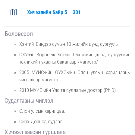
Хичээлийн байр 5 – 301
Боловсрол
Хэнтий, Биндэр сумын 10 жилийн дунд сургууль
ОХУ-ын Воронеж Хотын Техникийн дээд сургуулийн
техникийн ухааны бакалавр /магистр/
2005 МУИС-ийн ОУХС-ийн Олон улсын харилцааны
чиглэлээр магистр
2010 МУИС-ийн Улс төр судлалын доктор (Ph.D)
Судалгааны чиглэл
Олон улсын харилцаа,
Ойрх Дорнод судлал
Хичээл заасан туршлага