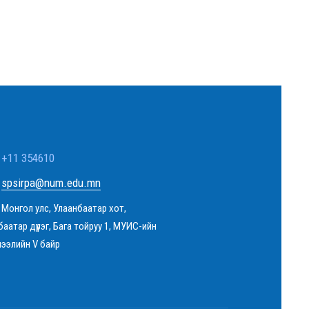
+11 354610
spsirpa@num.edu.mn
Монгол улс, Улаанбаатар хот,
баатар дүүрэг, Бага тойруу 1, МУИС-ийн
чээлийн V байр