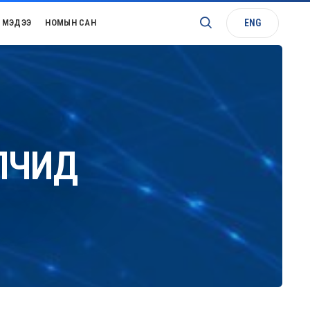
ENG
МЭДЭЭ
НОМЫН САН
ЛЧИД