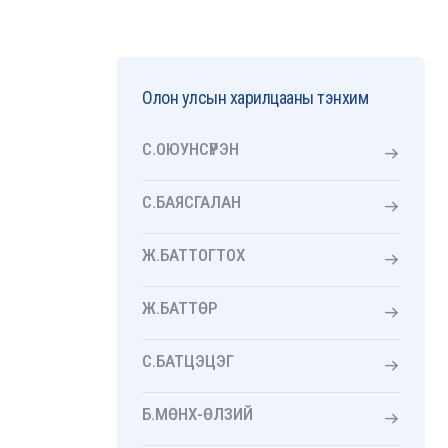
Олон улсын харилцааны тэнхим
С.ОЮУНСҮРЭН
С.БАЯСГАЛАН
Ж.БАТТОГТОХ
Ж.БАТТӨР
С.БАТЦЭЦЭГ
Б.МӨНХ-ӨЛЗИЙ