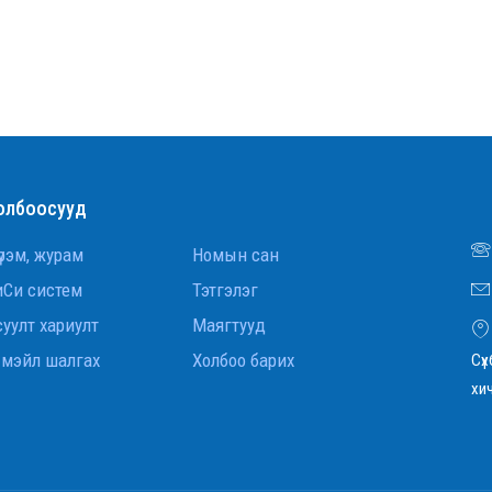
олбоосууд
рэм, журам
Номын сан
иСи систем
Тэтгэлэг
уулт хариулт
Маягтууд
-мэйл шалгах
Холбоо барих
Сүх
хи