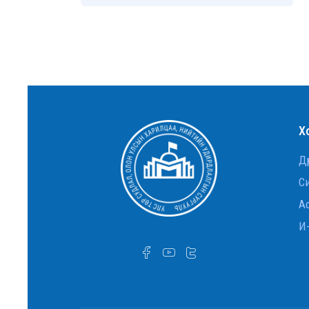
Х
Дү
С
Ас
И