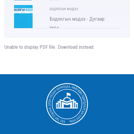
БОДЛОГЫН МЭДЭЭ
Бодлогын мэдээ - Дугаар:
№04
БОДЛОГЫН МЭДЭЭ
Unable to display PDF file.
Download
instead.
Бодлогын мэдээ - Дугаар:
№16
БОДЛОГЫН МЭДЭЭ
Бодлогын мэдээ - Дугаар:
№15
БОДЛОГЫН МЭДЭЭ
Бодлогын мэдээ - Дугаар:
№11
БОДЛОГЫН МЭДЭЭ