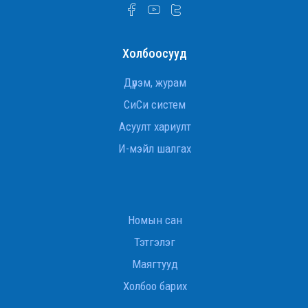
Бодлогын мэдээ - Дугаар:
№09
Холбоосууд
БОДЛОГЫН МЭДЭЭ
Бодлогын мэдээ - Дугаар:
Дүрэм, журам
№08
СиСи систем
Асуулт хариулт
БОДЛОГЫН МЭДЭЭ
Бодлогын мэдээ - Дугаар:
И-мэйл шалгах
№07
БОДЛОГЫН МЭДЭЭ
Бодлогын мэдээ - Дугаар:
Номын сан
№06
Тэтгэлэг
Маягтууд
БОДЛОГЫН МЭДЭЭ
Бодлогын мэдээ - Дугаар:
Холбоо барих
№05