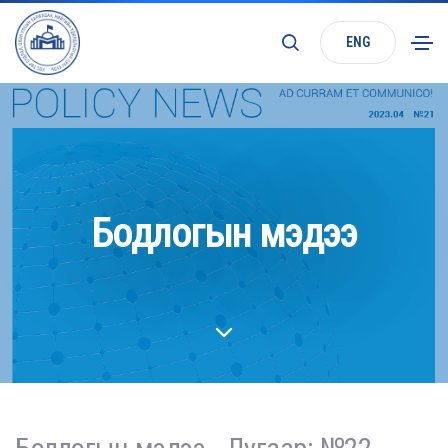
ENG
Бодлогын мэдээ